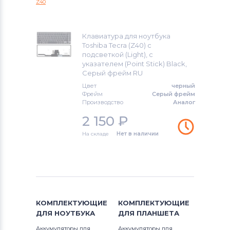
Z40
Portege
Клавиатуры
Клавиатуры
Portege A Series
Клавиатура для ноутбука
Клавиатуры
Packard Bell
Toshiba Tecra (Z40) с
подсветкой (Light), с
Portege M Series
указателем (Point Stick) Black,
Клавиатуры
Benq
Серый фрейм RU
Portege R Series
Цвет
черный
Клавиатуры
Lenovo
Фрейм
Серый фрейм
Portege S Series
Производство
Аналог
Клавиатуры
Gateway
2 150
₽
Portege Z Series
Клавиатуры
Medion
На складе
Нет в наличии
Qosmio
Клавиатуры
HP
S Series
Клавиатуры
MSI
Satellite
Клавиатуры
Compaq
КОМПЛЕКТУЮЩИЕ
КОМПЛЕКТУЮЩИЕ
ДЛЯ
НОУТБУКА
ДЛЯ
ПЛАНШЕТА
Satellite 1000 Series
Клавиатуры
Dell
Аккумуляторы для
Аккумуляторы для