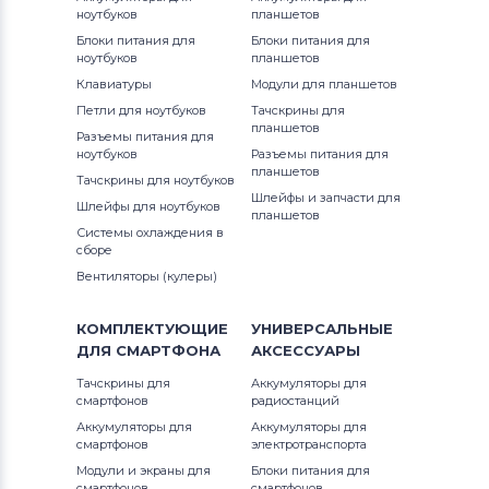
Satellite 2000 Series
ноутбуков
планшетов
Клавиатуры
Apple
Блоки питания для
Блоки питания для
ноутбуков
планшетов
Satellite A Series
Клавиатуры
LG
Клавиатуры
Модули для планшетов
Satellite C Series
Петли для ноутбуков
Тачскрины для
Клавиатуры
Samsung
планшетов
Разъемы питания для
ноутбуков
Разъемы питания для
Satellite L Series
планшетов
Клавиатуры
Fujitsu
Тачскрины для ноутбуков
Шлейфы и запчасти для
Satellite M Series
Шлейфы для ноутбуков
планшетов
Клавиатуры
Clevo
Системы охлаждения в
сборе
Satellite NB Series
Клавиатуры
Sony
Вентиляторы (кулеры)
Satellite P Series
Клавиатуры
Fujitsu-Siemens
КОМПЛЕКТУЮЩИЕ
УНИВЕРСАЛЬНЫЕ
Satellite Pro
ДЛЯ
СМАРТФОНА
АКСЕССУАРЫ
Клавиатуры
Haier
Тачскрины для
Аккумуляторы для
Satellite Pro A Series
смартфонов
радиостанций
Клавиатуры
Roverbook
Аккумуляторы для
Аккумуляторы для
смартфонов
Satellite Pro C Series
электротранспорта
Все бренды
Модули и экраны для
Блоки питания для
смартфонов
смартфонов