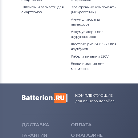
Satellite Pro L Series
Клавиатуры
Toshiba
Шлейфы и запчасти для
Электронные компоненты
смартфонов
(микросхемы)
Satellite Pro M Series
Клавиатуры
Acer
Аккумуляторы для
пылесосов
Satellite Pro P Series
Клавиатуры
Универсальный
Аккумуляторы для
шуруповертов
Satellite Pro T Series
Клавиатуры
Asus
Жесткие диски и SSD для
ноутбуков
Satellite Pro U Series
Клавиатуры
Alienware
Кабели питания 220V
Блоки питания для
Satellite S Series
мониторов
Клавиатуры
Casper
Satellite T Series
КОМПЛЕКТУЮЩИЕ
Satellite U Series
для вашего девайса
Satellite X Series
Satellite Z Series
ДОСТАВКА
ОПЛАТА
ГАРАНТИЯ
О МАГАЗИНЕ
Tecra A Series