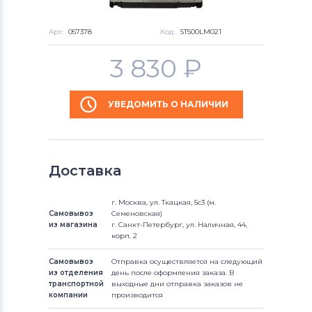
Арт:
057378
Код:
ST500LM021
3 830
₽
УВЕДОМИТЬ О НАЛИЧИИ
Доставка
г. Москва, ул. Ткацкая, 5с3 (м.
Самовывоз
Семеновская)
из магазина
г. Санкт-Петербург, ул. Наличная, 44,
корп. 2
Самовывоз
Отправка осуществляется на следующий
из отделения
день после оформления заказа. В
транспортной
выходные дни отправка заказов не
компании
производится