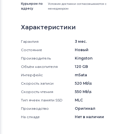
Курьером по
Условия доставки согласовываются с
адресу
менеджером
Характеристики
Гарантия
3 мес.
Состояние
Новый
Производитель
Kingston
Объём накопителя
120 GB
Интерфейс
mSata
Скорость записи
520 Mb\s
Скорость чтения
550 Mb\s
Тип ячеек памяти SSD
MLC
Производство
Оригинал
На слкаде
Нет в наличии