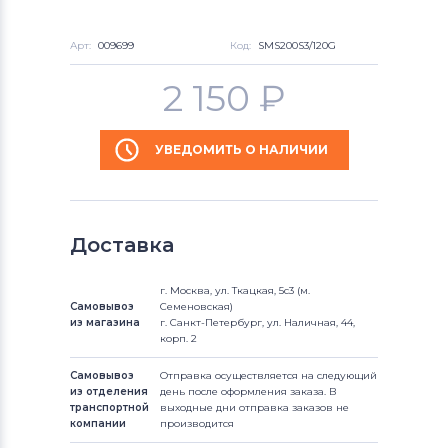
Арт:
009699
Код:
SMS200S3/120G
2 150
₽
УВЕДОМИТЬ О НАЛИЧИИ
Доставка
г. Москва, ул. Ткацкая, 5с3 (м.
Самовывоз
Семеновская)
из магазина
г. Санкт-Петербург, ул. Наличная, 44,
корп. 2
Самовывоз
Отправка осуществляется на следующий
из отделения
день после оформления заказа. В
транспортной
выходные дни отправка заказов не
компании
производится