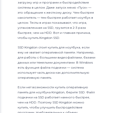
загрузку игр и программ и быстродействие
системы в целом. Даже запуск меню «Пуск» —
это обращение к жесткому диску. Чем быстрее
накопитель — тем быстрее работает ноутбук в
целом. Тесты в играх показывают, что игра,
установленная на SSD, грузится в 2-3 раза
быстрее, чем на HDD. Вот и главная причина,
чтобы купить Kingston SSD.
SSD Kingston стоит купить для ноутбука, если
ему не хватает оперативной памяти. Например,
для работы с большими видеофайлами, базами
данных или тяжелыми документами. В Windows
есть функция файла подкачки — система
использует часть диска как дополнительную
оперативную память.
Если нет возможности купить оперативную
память для ноутбука Kingston, берите SSD. Файл
подкачки на SSD работает намного быстрее,
чем на HDD. Поэтому SSD Kingston можно
купить, чтобы улучшить быстродействие
программ, требовательных к объему