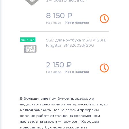
SA400S37/480GBKCN
8 150
₽
На складе
Нет в наличии
SSD для ноутбука mSATA 120ГБ
Оригинал
Kingston SMS200S3/120G
2 150
₽
На складе
Нет в наличии
В большинстве ноутбуков процессор и
видеокарта распаяны на материнской плате, их
нельзя заменить. Новые версии программ
хорошо работают только на современном
железе, а на старом — тормозят. Хорошая
новость: ноутбук можно ускорить за