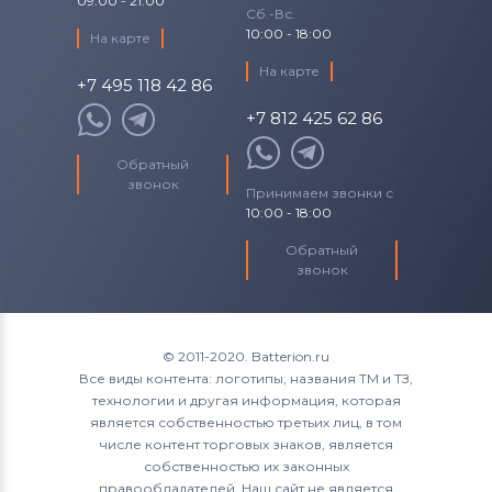
09:00 - 21:00
Сб.-Вс.
10:00 - 18:00
На карте
На карте
+7 495 118 42 86
+7 812 425 62 86
Обратный
звонок
Принимаем звонки с
10:00 - 18:00
Обратный
звонок
© 2011-2020. Batterion.ru
Все виды контента: логотипы, названия ТМ и ТЗ,
технологии и другая информация, которая
является собственностью третьих лиц, в том
числе контент торговых знаков, является
собственностью их законных
правообладателей. Наш сайт не является