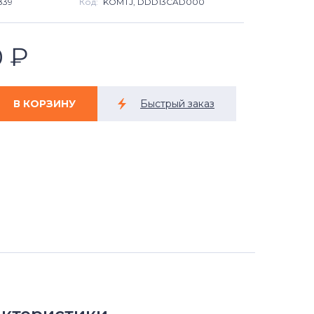
839
Код:
KOMTJ, DDD13CAD000
0
₽