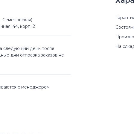
Хара
Гаранти
(м. Семеновская)
чная, 44, корп. 2
Состоян
Произво
На слка
на следующий день после
дные дни отправка заказов не
вываются с менеджером