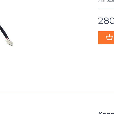
Арт:
060
28