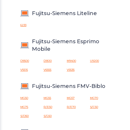
Fujitsu-Siemens Liteline
6233
Fujitsu-Siemens Esprimo
Mobile
D9500
D9510
M9400
U9200
V5515
V6555
V5535
Fujitsu-Siemens FMV-Biblo
MG50
MG55
MG57
MG70
MG75
R/E50
R/E70
S/C50
S/D50
S/G50