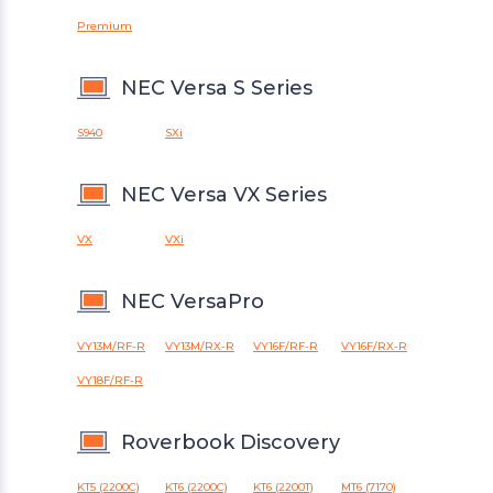
Premium
NEC Versa S Series
S940
SXi
NEC Versa VX Series
VX
VXi
NEC VersaPro
VY13M/RF-R
VY13M/RX-R
VY16F/RF-R
VY16F/RX-R
VY18F/RF-R
Roverbook Discovery
KT5 (2200C)
KT6 (2200C)
KT6 (2200T)
MT6 (7170)