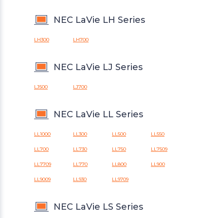
NEC LaVie LH Series
LH300
LH700
NEC LaVie LJ Series
LJ500
LJ700
NEC LaVie LL Series
LL1000
LL300
LL500
LL550
LL700
LL730
LL750
LL7509
LL7709
LL770
LL800
LL900
LL9009
LL930
LL9709
NEC LaVie LS Series