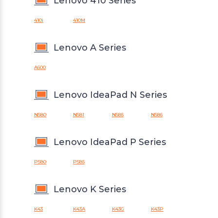
Lenovo 410 Series
410i
410M
Lenovo A Series
A600
Lenovo IdeaPad N Series
N580
N581
N585
N586
Lenovo IdeaPad P Series
P580
P585
Lenovo K Series
K43
K43A
K43G
K43P