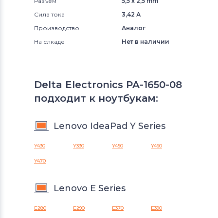
Разъем
5,5 x 2,5 mm
Сила тока
3,42 А
Производство
Аналог
На слкаде
Нет в наличии
Delta Electronics PA-1650-08
подходит к ноутбукам:
Lenovo IdeaPad Y Series
Y430
Y330
Y450
Y460
Y470
Lenovo E Series
E280
E290
E370
E390