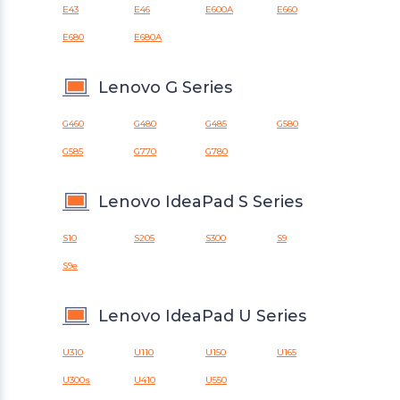
E43
E46
E600A
E660
E680
E680A
Lenovo G Series
G460
G480
G485
G580
G585
G770
G780
Lenovo IdeaPad S Series
S10
S205
S300
S9
S9e
Lenovo IdeaPad U Series
U310
U110
U150
U165
U300s
U410
U550