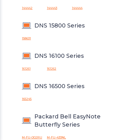
144442
144443
144444
DNS 15800 Series
158631
DNS 16100 Series
161261
161262
DNS 16500 Series
165245
Packard Bell EasyNote
Butterfly Series
УВЕДОМИТЬ О НАЛИЧИИ
M-FU-002RU
M-FU-433NL