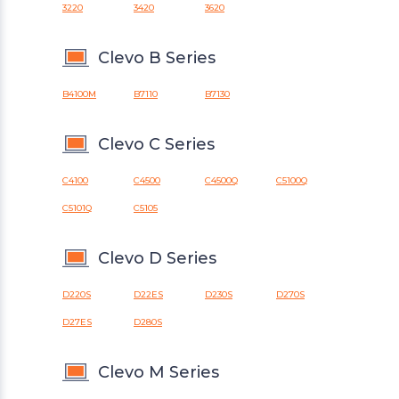
3220
3420
3620
Clevo B Series
B4100M
B7110
B7130
Clevo C Series
C4100
C4500
C4500Q
C5100Q
C5101Q
C5105
Clevo D Series
D220S
D22ES
D230S
D270S
D27ES
D280S
Clevo M Series