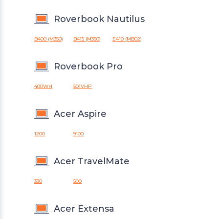
Roverbook Nautilus
B400 (M350)
B415 (M350)
E410 (MB02)
Roverbook Pro
400WH
501VHP
Acer Aspire
1200
9100
Acer TravelMate
330
500
Acer Extensa