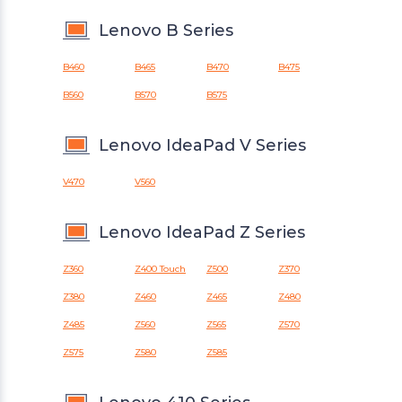
Lenovo B Series
B460
B465
B470
B475
B560
B570
B575
Lenovo IdeaPad V Series
V470
V560
Lenovo IdeaPad Z Series
Z360
Z400 Touch
Z500
Z370
Z380
Z460
Z465
Z480
Z485
Z560
Z565
Z570
Z575
Z580
Z585