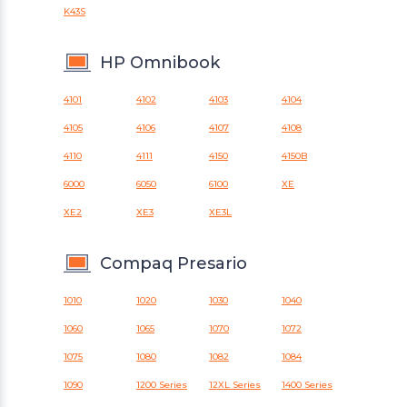
K43S
HP Omnibook
4101
4102
4103
4104
4105
4106
4107
4108
4110
4111
4150
4150B
6000
6050
6100
XE
XE2
XE3
XE3L
Compaq Presario
1010
1020
1030
1040
1060
1065
1070
1072
1075
1080
1082
1084
1090
1200 Series
12XL Series
1400 Series