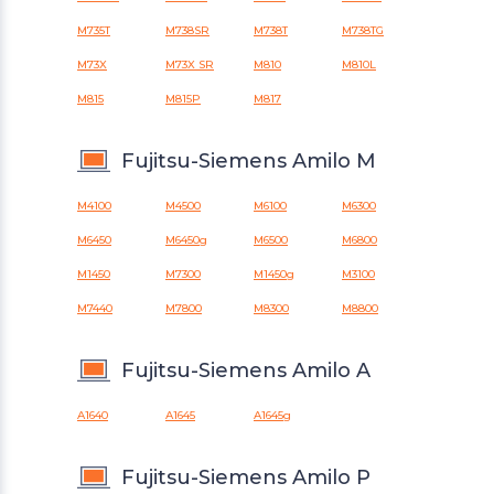
M735T
M738SR
M738T
M738TG
M73X
M73X SR
M810
M810L
M815
M815P
M817
Fujitsu-Siemens Amilo M
M4100
M4500
M6100
M6300
M6450
M6450g
M6500
M6800
M1450
M7300
M1450g
M3100
M7440
M7800
M8300
M8800
Fujitsu-Siemens Amilo A
A1640
A1645
A1645g
Fujitsu-Siemens Amilo P