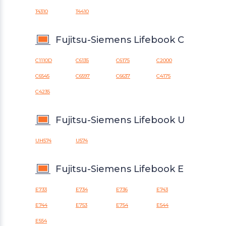
T4310
T4410
Fujitsu-Siemens Lifebook C
C1110D
C6135
C6175
C2000
C6545
C6597
C6637
C4175
C4235
Fujitsu-Siemens Lifebook U
UH574
U574
Fujitsu-Siemens Lifebook E
E733
E734
E736
E743
E744
E753
E754
E544
E554