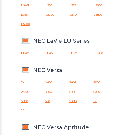
LS46H
LS50
LS55
LS600
LS65
LS700
LS70
LS800
LS900
NEC LaVie LU Series
LU40
LU45
LU50L
LU700
NEC Versa
1Xi
2400
2405
2500
2530
4100
5000
5060
5080
550
550D
IXi
J2i
NEC Versa Aptitude