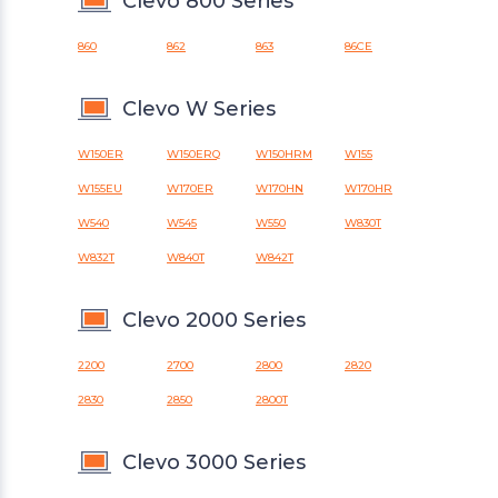
Clevo 800 Series
860
862
863
86CE
Clevo W Series
W150ER
W150ERQ
W150HRM
W155
W155EU
W170ER
W170HN
W170HR
W540
W545
W550
W830T
W832T
W840T
W842T
Clevo 2000 Series
2200
2700
2800
2820
2830
2850
2800T
Clevo 3000 Series