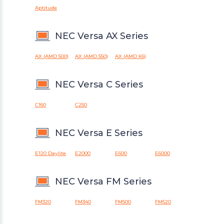
Aptitude
NEC Versa AX Series
AX (AMD 500)
AX (AMD 550)
AX (AMD K6)
NEC Versa C Series
C160
C250
NEC Versa E Series
E120 Daylite
E2000
E600
E6000
NEC Versa FM Series
FM320
FM340
FM500
FM520