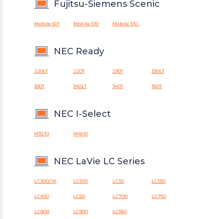
Fujitsu-Siemens Scenic
Mobile 501
Mobile 510
Mobile 510 AGP
NEC Ready
220LT
220T
230T
330LT
330T
340LT
340T
360T
NEC I-Select
M3210
M4610
NEC LaVie LC Series
LC300/1A
LC500
LC50
LC550
LC600
LC60
LC700
LC750
LC800
LC900
LC950