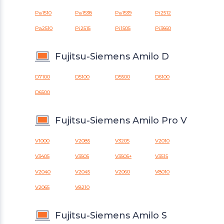
Pa1510
Pa1538
Pa1539
Pi2512
Pa2510
Pi2515
Pi1505
Pi3660
Fujitsu-Siemens Amilo D
D7100
D5100
D5500
D6100
D6500
Fujitsu-Siemens Amilo Pro V
V1000
V2085
V3205
V2010
V3405
V3505
V3505+
V3515
V2040
V2045
V2060
V8010
V2065
V8210
Fujitsu-Siemens Amilo S