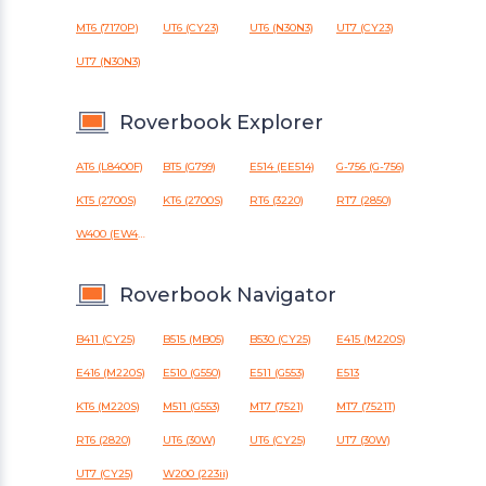
MT6 (7170P)
UT6 (CY23)
UT6 (N30N3)
UT7 (CY23)
UT7 (N30N3)
Roverbook Explorer
AT6 (L8400F)
BT5 (G799)
E514 (EE514)
G-756 (G-756)
KT5 (2700S)
KT6 (2700S)
RT6 (3220)
RT7 (2850)
W400 (EW400)
Roverbook Navigator
B411 (CY25)
B515 (MB05)
B530 (CY25)
E415 (M220S)
E416 (M220S)
E510 (G550)
E511 (G553)
E513
KT6 (M220S)
M511 (G553)
MT7 (7521)
MT7 (7521T)
RT6 (2820)
UT6 (30W)
UT6 (CY25)
UT7 (30W)
UT7 (CY25)
W200 (223ii)