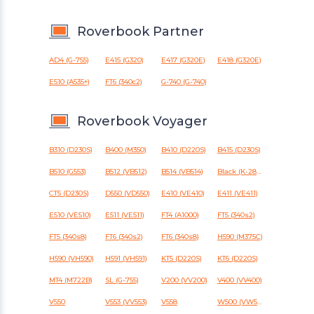
Roverbook Partner
AD4 (G-755)
E415 (G320)
E417 (G320E)
E418 (G320E)
E510 (A535+)
FT6 (340c2)
G-740 (G-740)
Roverbook Voyager
B310 (D230S)
B400 (M350)
B410 (D220S)
B415 (D230S)
B510 (G553)
B512 (VB512)
B514 (VB514)
Black (K-2800)
CT5 (D230S)
D550 (VD550)
E410 (VE410)
E411 (VE411)
E510 (VE510)
E511 (VE511)
FT4 (A1000)
FT5 (340s2)
FT5 (340s8)
FT6 (340s2)
FT6 (340s8)
H590 (M375C)
H590 (VH590)
H591 (VH591)
KT5 (D220S)
KT6 (D220S)
MT4 (M722B)
SL (G-755)
V200 (VV200)
V400 (VV400)
V550
V553 (VV553)
V558
W500 (VW500)