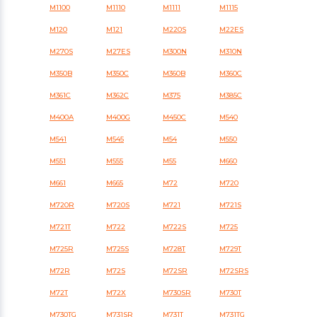
M1100
M1110
M1111
M1115
M120
M121
M220S
M22ES
M270S
M27ES
M300N
M310N
M350B
M350C
M360B
M360C
M361C
M362C
M375
M385C
M400A
M400G
M450C
M540
M541
M545
M54
M550
M551
M555
M55
M660
M661
M665
M72
M720
M720R
M720S
M721
M721S
M721T
M722
M722S
M725
M725R
M725S
M728T
M729T
M72R
M72S
M72SR
M72SRS
M72T
M72X
M730SR
M730T
M730TG
M731SR
M731T
M731TG