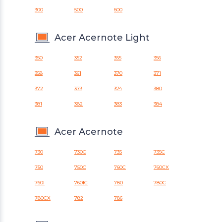
300
500
600
Acer Acernote Light
350
352
355
356
358
361
370
371
372
373
374
380
381
382
383
384
Acer Acernote
730
730C
735
735C
750
750C
760C
760CX
760I
760IC
780
780C
780CX
782
786