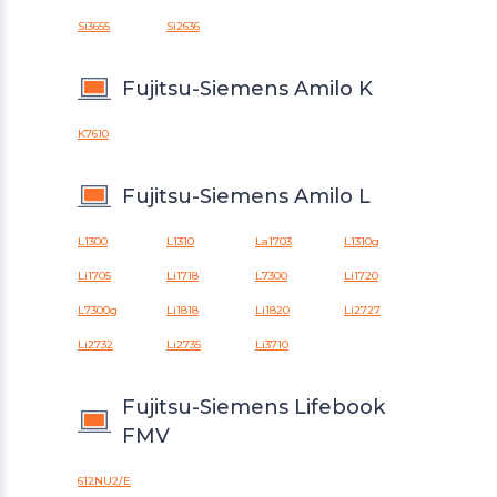
Si3655
Si2636
Fujitsu-Siemens Amilo K
K7610
Fujitsu-Siemens Amilo L
L1300
L1310
La1703
L1310g
Li1705
Li1718
L7300
Li1720
L7300g
Li1818
Li1820
Li2727
Li2732
Li2735
Li3710
Fujitsu-Siemens Lifebook
FMV
612NU2/E