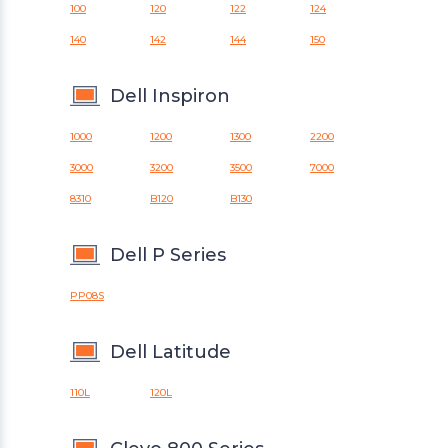
100
120
122
124
140
142
144
150
Dell Inspiron
1000
1200
1300
2200
3000
3200
3500
7000
8310
B120
B130
Dell P Series
PP08S
Dell Latitude
110L
120L