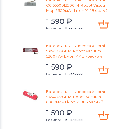
Батарея для пылесоса Xiaomi
Neato
C015550012900 Mi Robot Vacuum
Mop 2600мАч Li-ion 14.4В белый
Аккумуляторы для пылесосов
1 590
₽
Robotic
На складе
В наличии
Аккумуляторы для пылесосов
Ariete
Батарея для пылесоса Xiaomi
Аккумуляторы для пылесосов
Zebot
SKV4022GL Mi Robot Vacuum
5200мАч Li-ion 14.4В красный
Аккумуляторы для пылесосов
Dibea
1 590
₽
Аккумуляторы для пылесосов
На складе
В наличии
Electrolux
Батарея для пылесоса Xiaomi
Аккумуляторы для пылесосов
SKV4022GL Mi Robot Vacuum
InDream
6000мАч Li-ion 14.8В красный
1 590
₽
Аккумуляторы для пылесосов
Panda
На складе
В наличии