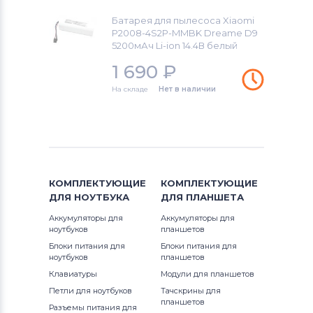
Аккумуляторы для пылесосов
Батарея для пылесоса Xiaomi
Philips
P2008-4S2P-MMBK Dreame D9
5200мАч Li-ion 14.4В белый
Аккумуляторы для пылесосов
1 690
₽
Moneual
На складе
Нет в наличии
Аккумуляторы для пылесосов
Kaily
Аккумуляторы для пылесосов
Klarstein
Аккумуляторы для пылесосов
KV8
КОМПЛЕКТУЮЩИЕ
КОМПЛЕКТУЮЩИЕ
ДЛЯ
НОУТБУКА
ДЛЯ
ПЛАНШЕТА
Аккумуляторы для пылесосов
iClebo
Аккумуляторы для
Аккумуляторы для
ноутбуков
планшетов
Аккумуляторы для пылесосов
Блоки питания для
Блоки питания для
MyGenie
ноутбуков
планшетов
Клавиатуры
Модули для планшетов
Аккумуляторы для пылесосов
Chuwi
Петли для ноутбуков
Тачскрины для
планшетов
Разъемы питания для