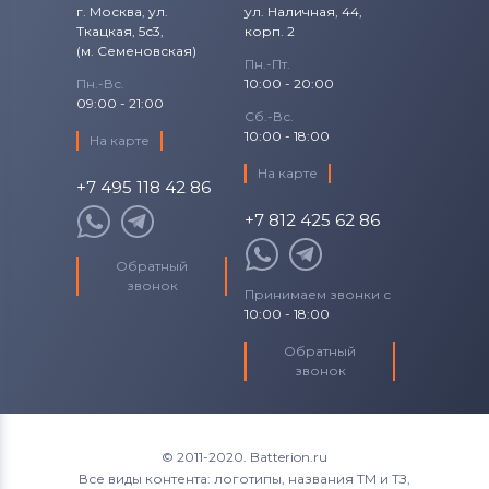
iRobot
г. Москва, ул.
ул. Наличная, 44,
Ткацкая, 5с3,
корп. 2
(м. Семеновская)
Аккумуляторы для пылесосов
Dirt
Пн.-Пт.
Пн.-Вс.
10:00 - 20:00
Аккумуляторы для пылесосов
Yoo
09:00 - 21:00
Сб.-Вс.
Digital
10:00 - 18:00
На карте
На карте
Аккумуляторы для пылесосов
+7 495 118 42 86
Mamibot
+7 812 425 62 86
Аккумуляторы для пылесосов
Обратный
Mamirobot
звонок
Принимаем звонки с
10:00 - 18:00
Аккумуляторы для пылесосов
Karcher
Обратный
звонок
Аккумуляторы для пылесосов
Zeco
Аккумуляторы для пылесосов
Eufy
© 2011-2020. Batterion.ru
Все виды контента: логотипы, названия ТМ и ТЗ,
Аккумуляторы для пылесосов