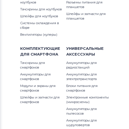
Аккумуляторы для пылесосов
ноутбуков
Разъемы питания для
Nestor
планшетов
Тачскрины для ноутбуков
Шлейфы и запчасти для
Шлейфы для ноутбуков
планшетов
Аккумуляторы для пылесосов
LG
Системы охлаждения в
сборе
Аккумуляторы для пылесосов
Auto
Вентиляторы (кулеры)
Cleaner
КОМПЛЕКТУЮЩИЕ
УНИВЕРСАЛЬНЫЕ
Аккумуляторы для пылесосов
ДЛЯ
СМАРТФОНА
АКСЕССУАРЫ
Aspirateur Robot
Тачскрины для
Аккумуляторы для
смартфонов
радиостанций
Аккумуляторы для пылесосов
Аккумуляторы для
Аккумуляторы для
Ecovacs
смартфонов
электротранспорта
Модули и экраны для
Блоки питания для
Аккумуляторы для пылесосов
смартфонов
смартфонов
Samsung
Шлейфы и запчасти для
Электронные компоненты
смартфонов
(микросхемы)
Аккумуляторы для пылесосов
Аккумуляторы для
пылесосов
CLEVER&CLEAN
Аккумуляторы для
шуруповертов
Аккумуляторы для пылесосов