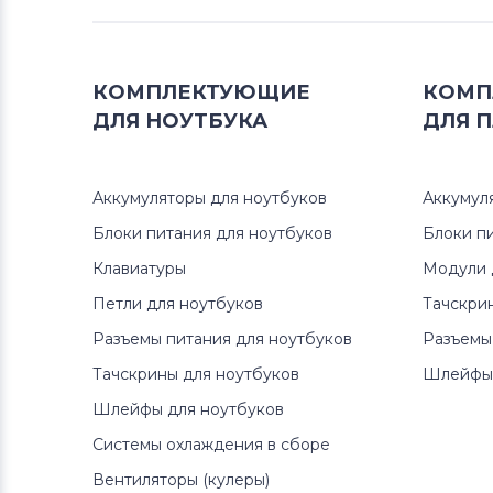
Аккумуляторы для пылесосов
Dibea
КОМПЛЕКТУЮЩИЕ
КОМП
Аккумуляторы для пылесосов
ДЛЯ
НОУТБУКА
ДЛЯ
П
Electrolux
Аккумуляторы для пылесосов
Аккумуляторы для ноутбуков
Аккумул
InDream
Блоки питания для ноутбуков
Блоки п
Аккумуляторы для пылесосов
Клавиатуры
Модули 
Panda
Петли для ноутбуков
Тачскри
Разъемы питания для ноутбуков
Разъемы
Аккумуляторы для пылесосов
Philips
Тачскрины для ноутбуков
Шлейфы 
Шлейфы для ноутбуков
Аккумуляторы для пылесосов
Moneual
Системы охлаждения в сборе
Вентиляторы (кулеры)