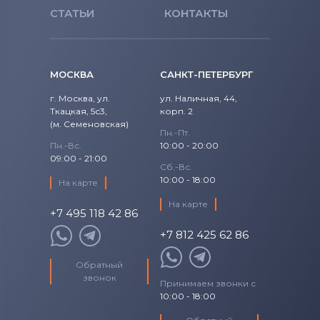
Блоки питания для мониторов
Acer
СТАТЬИ
КОНТАКТЫ
Блоки питания для мониторов
Универсальный
МОСКВА
САНКТ-ПЕТЕРБУРГ
Блоки питания для мониторов
г. Москва, ул.
ул. Наличная, 44,
Siemens
Ткацкая, 5с3,
корп. 2
(м. Семеновская)
Блоки питания для мониторов
Tp-
Пн.-Пт.
Пн.-Вс.
10:00 - 20:00
Link
09:00 - 21:00
Сб.-Вс.
Блоки питания для мониторов
Asus
10:00 - 18:00
На карте
На карте
+7 495 118 42 86
+7 812 425 62 86
Обратный
звонок
Принимаем звонки с
10:00 - 18:00