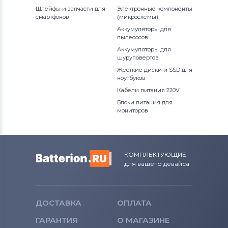
Шлейфы и запчасти для
Электронные компоненты
Блоки питания для мониторов
смартфонов
(микросхемы)
Epson
Аккумуляторы для
пылесосов
Блоки питания для мониторов
Аккумуляторы для
шуруповертов
Huawei
Жесткие диски и SSD для
ноутбуков
Блоки питания для мониторов
Кабели питания 220V
QNAP
Блоки питания для
мониторов
Блоки питания для мониторов
Sharp
Блоки питания для мониторов
КОМПЛЕКТУЮЩИЕ
Horizon
для вашего девайса
Все бренды
Блоки питания для мониторов
ДОСТАВКА
ОПЛАТА
Toshiba
ГАРАНТИЯ
О МАГАЗИНЕ