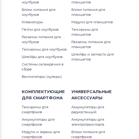
ноутбуков
планшетов
Viewsonic
Блоки питания для
Блоки питания для
VG Series
ноутбуков
планшетов
Блоки питания для мониторов
Клавиатуры
Модули для планшетов
Phillips
VP
Петли для ноутбуков
Тачскрины для
планшетов
Разъемы питания для
Блоки питания для мониторов
LG
ноутбуков
Разъемы питания для
планшетов
Тачскрины для ноутбуков
Блоки питания для мониторов
Шлейфы и запчасти для
Шлейфы для ноутбуков
Planar
планшетов
Системы охлаждения в
сборе
Блоки питания для мониторов
Вентиляторы (кулеры)
Samsung
КОМПЛЕКТУЮЩИЕ
УНИВЕРСАЛЬНЫЕ
Блоки питания для мониторов
ДЛЯ
СМАРТФОНА
АКСЕССУАРЫ
Polaroid
Тачскрины для
Аккумуляторы для
смартфонов
радиостанций
Блоки питания для мониторов
Sony
Аккумуляторы для
Аккумуляторы для
смартфонов
электротранспорта
Блоки питания для мониторов
Модули и экраны для
Блоки питания для
Syntax
смартфонов
смартфонов