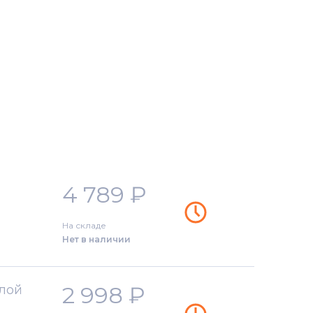
4 789
₽
На складе
Нет в наличии
2 998
₽
елой