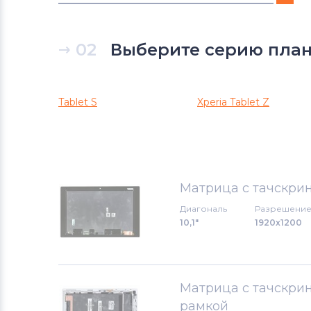
Модули для планшетов
Microsoft
02
Выберите серию пла
Модули для планшетов
Аккумуляторы для радиостанций
Tablet S
Xperia Tablet Z
Модули для планшетов
Lenovo
Модули для планшетов
MSI
Модули для планшетов
Dell
Матрица с тачскрин
Диагональ
Разрешени
Модули для планшетов
Apple
10,1"
1920x1200
Модули для планшетов
LG
Модули для планшетов
Матрица с тачскрин
Samsung
рамкой