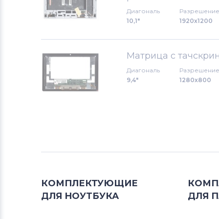
Диагональ
Разрешени
Модули для планшетов
Sony
10,1"
1920x1200
Модули для планшетов
Amazon
Матрица с тачскрин
Модули для планшетов
Toshiba
Диагональ
Разрешени
9,4"
1280x800
Модули для планшетов
Acer
Модули для планшетов
Универсальный
Модули для планшетов
Asus
Модули для планшетов
КОМПЛЕКТУЮЩИЕ
КОМП
EveryPad
ДЛЯ
НОУТБУКА
ДЛЯ
П