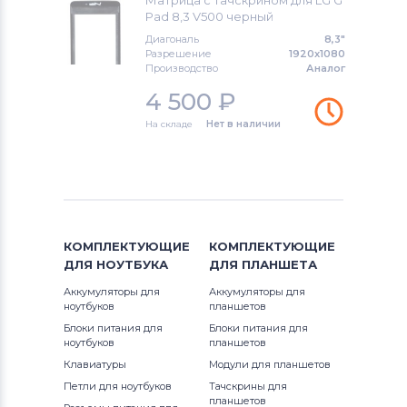
Матрица с тачскрином для LG G
Модули для планшетов
MSI
Pad 8,3 V500 черный
Диагональ
8,3"
Модули для планшетов
Разрешение
Dell
1920x1080
Производство
Аналог
Модули для планшетов
4 500
₽
Apple
На складе
Нет в наличии
Модули для планшетов
LG
Модули для планшетов
Samsung
Модули для планшетов
Sony
КОМПЛЕКТУЮЩИЕ
КОМПЛЕКТУЮЩИЕ
Модули для планшетов
Amazon
ДЛЯ
НОУТБУКА
ДЛЯ
ПЛАНШЕТА
Аккумуляторы для
Аккумуляторы для
Модули для планшетов
Toshiba
ноутбуков
планшетов
Блоки питания для
Блоки питания для
Модули для планшетов
Acer
ноутбуков
планшетов
Клавиатуры
Модули для планшетов
Модули для планшетов
Петли для ноутбуков
Тачскрины для
Универсальный
планшетов