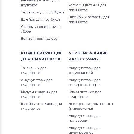
Разъемы питания для
ноутбуков
Разъемы питания для
Модули для планшетов
Asus
планшетов
Тачскрины для ноутбуков
Шлейфы и запчасти для
Шлейфы для ноутбуков
Модули для планшетов
планшетов
EveryPad
Системы охлаждения в
сборе
Вентиляторы (кулеры)
КОМПЛЕКТУЮЩИЕ
УНИВЕРСАЛЬНЫЕ
ДЛЯ
СМАРТФОНА
АКСЕССУАРЫ
Тачскрины для
Аккумуляторы для
смартфонов
радиостанций
Аккумуляторы для
Аккумуляторы для
смартфонов
электротранспорта
Модули и экраны для
Блоки питания для
смартфонов
смартфонов
Шлейфы и запчасти для
Электронные компоненты
смартфонов
(микросхемы)
Аккумуляторы для
пылесосов
Аккумуляторы для
шуруповертов