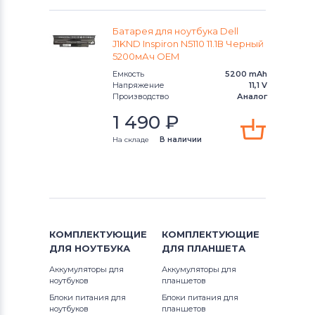
Аккумуляторы для ноутбуков
1320
Thunderobot
G3 Series
Батарея для ноутбука Dell
J1KND Inspiron N5110 11.1В Черный
1400
5200мАч OEM
Аккумуляторы для ноутбуков
G5 Series
Lenovo
Емкость
5200 mAh
1420
Напряжение
11,1 V
G7
Производство
Аналог
Аккумуляторы для ноутбуков
1440
1 490
₽
Gateway
Inspiron
1450
На складе
В наличии
Аккумуляторы для ноутбуков
Inspiron 11
Medion
15 7500
Inspiron 11z
Аккумуляторы для ноутбуков
15-7570
Advent
Inspiron 13
15-7580
КОМПЛЕКТУЮЩИЕ
КОМПЛЕКТУЮЩИЕ
Аккумуляторы для ноутбуков
HP
Inspiron 14
ДЛЯ
НОУТБУКА
ДЛЯ
ПЛАНШЕТА
1500
Аккумуляторы для
Аккумуляторы для
Аккумуляторы для ноутбуков
MSI
Inspiron 14R
ноутбуков
планшетов
1510
Блоки питания для
Блоки питания для
Аккумуляторы для ноутбуков
Inspiron 14V
ноутбуков
планшетов