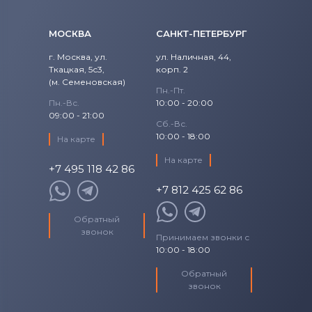
Roverbook
3460
XPS 15
Аккумуляторы для ноутбуков
3500
МОСКВА
САНКТ-ПЕТЕРБУРГ
Toshiba
г. Москва, ул.
ул. Наличная, 44,
3546
Ткацкая, 5с3,
корп. 2
Аккумуляторы для ноутбуков
Acer
(м. Семеновская)
Пн.-Пт.
3550
Пн.-Вс.
10:00 - 20:00
Аккумуляторы для ноутбуков
Asus
09:00 - 21:00
3558
Сб.-Вс.
10:00 - 18:00
Аккумуляторы для ноутбуков
На карте
Alienware
3560
На карте
+7 495 118 42 86
Аккумуляторы для ноутбуков
3568
Irbis
+7 812 425 62 86
3700
Обратный
звонок
Принимаем звонки с
3750
10:00 - 18:00
Обратный
500
звонок
5370