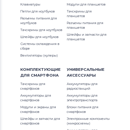
Notebookguru
Клавиатуры
1520
Модули для планшетов
Inspiron 14Z
Петли для ноутбуков
Тачскрины для
Аккумуляторы для ноутбуков
планшетов
1521
Разъемы питания для
Compaq
Inspiron 15
ноутбуков
Разъемы питания для
планшетов
Тачскрины для ноутбуков
1540
Аккумуляторы для ноутбуков
Hasee
Шлейфы и запчасти для
Inspiron 17
Шлейфы для ноутбуков
планшетов
1550
Системы охлаждения в
Аккумуляторы для ноутбуков
Dell
Inspiron Mini
сборе
Вентиляторы (кулеры)
1700
Аккумуляторы для ноутбуков
IBM
Inspiron XPS
1710
КОМПЛЕКТУЮЩИЕ
УНИВЕРСАЛЬНЫЕ
Аккумуляторы для ноутбуков
Apple
Latitude
ДЛЯ
СМАРТФОНА
АКСЕССУАРЫ
1710n
Все бренды
Тачскрины для
Аккумуляторы для
Latitude 11
смартфонов
радиостанций
Аккумуляторы для ноутбуков
1720
LG
Аккумуляторы для
Аккумуляторы для
Latitude 12
смартфонов
электротранспорта
Аккумуляторы для ноутбуков
1720N
Модули и экраны для
Блоки питания для
смартфонов
Latitude 13
смартфонов
Samsung
Шлейфы и запчасти для
Электронные компоненты
2421
смартфонов
(микросхемы)
P Series
Аккумуляторы для ноутбуков
Uniwill