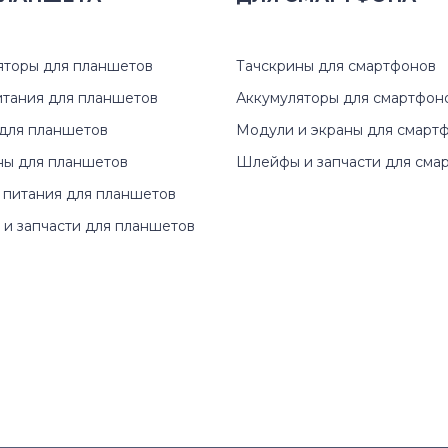
Inspiron 11
2120
Inspiron 11z
3330
яторы для планшетов
Тачскрины для смартфонов
итания для планшетов
Аккумуляторы для смартфон
Inspiron 13
3340
для планшетов
Модули и экраны для смарт
Inspiron 14
3410
ны для планшетов
Шлейфы и запчасти для сма
 питания для планшетов
Inspiron 14R
3440
и запчасти для планшетов
Inspiron 14V
3540
Inspiron 14Z
3550
Inspiron 15
3570
Inspiron 17
5000