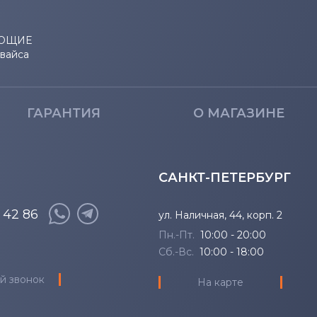
Inspiron Mini
5280
Inspiron XPS
5400
ЮЩИЕ
евайса
Latitude
5401
Latitude 11
5410
ГАРАНТИЯ
О МАГАЗИНЕ
Latitude 12
5411
САНКТ-ПЕТЕРБУРГ
Latitude 13
5480
8 42 86
ул. Наличная, 44, корп. 2
P Series
5490
Пн.-Пт.
10:00 - 20:00
Precision
5500
Сб.-Вс.
10:00 - 18:00
й звонок
На карте
Precision 15
5501