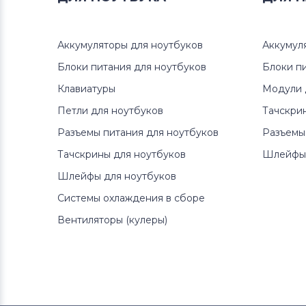
Lenovo
Аккумуляторы для ноутбуков
Аккумул
Аккумуляторы для ноутбуков
Gateway
Блоки питания для ноутбуков
Блоки п
Клавиатуры
Модули 
Аккумуляторы для ноутбуков
Medion
Петли для ноутбуков
Тачскри
Разъемы питания для ноутбуков
Разъемы
Аккумуляторы для ноутбуков
Тачскрины для ноутбуков
Шлейфы 
Advent
Шлейфы для ноутбуков
Аккумуляторы для ноутбуков
HP
Системы охлаждения в сборе
Вентиляторы (кулеры)
Аккумуляторы для ноутбуков
MSI
Аккумуляторы для ноутбуков
Compaq