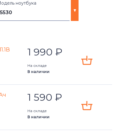
одель ноутбука
5530
1 990
₽
1.1В
На складе
В наличии
1 590
₽
мАч
На складе
В наличии