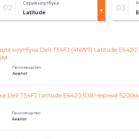
Серия ноутбука
М
02
03
Latitude
E
3180
10-ST2e
3189
10-STE2
ля ноутбука Dell T54FJ (4NW9) Latitude E6420 1
EM
Alienware
100L
Производство
Аналог
Alienware 13 Series
110L
Alienware 15 Series
12 7280
а Dell T54FJ Latitude E6420 11.1В Черный 5200
Alienware 17 Series
12 7285
Производство
Аналог
Alienware M Series
12 7290