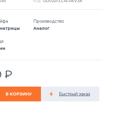
049
Код:
DD0ZRTLC141 REV:3A
ейфа
Производство
матрицы
Аналог
де
чии
0
₽