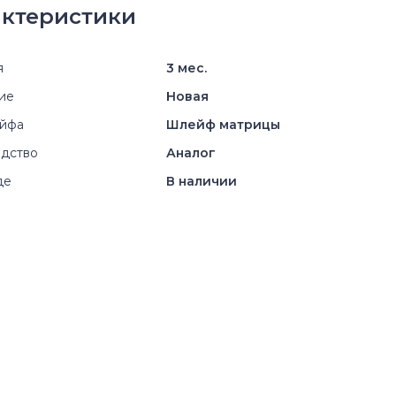
ктеристики
я
3 мес.
ие
Новая
ейфа
Шлейф матрицы
дство
Аналог
де
В наличии