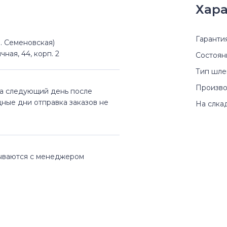
Хара
Гаранти
(м. Семеновская)
чная, 44, корп. 2
Состоян
Тип шл
Произво
на следующий день после
дные дни отправка заказов не
На слка
вываются с менеджером