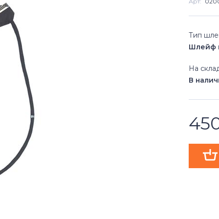
Арт:
020
Тип шл
Шлейф 
На скла
В нали
45