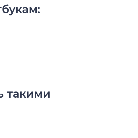
тбукам:
ь такими