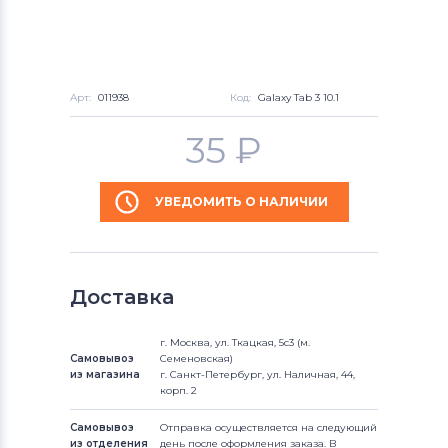
Арт:
011938
Код:
Galaxy Tab 3 10.1
35
₽
УВЕДОМИТЬ О НАЛИЧИИ
Доставка
г. Москва, ул. Ткацкая, 5с3 (м.
Самовывоз
Семеновская)
из магазина
г. Санкт-Петербург, ул. Наличная, 44,
корп. 2
Самовывоз
Отправка осуществляется на следующий
из отделения
день после оформления заказа. В