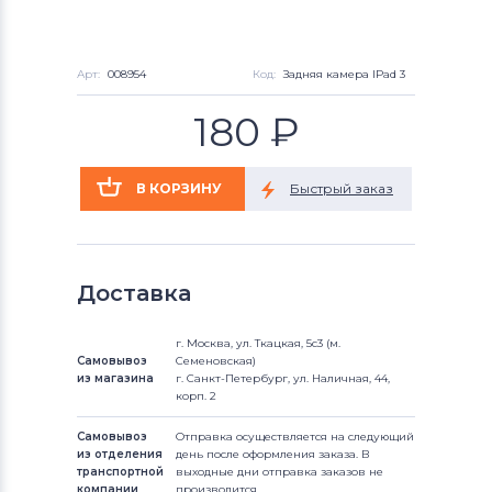
Арт:
008954
Код:
Задняя камера IPad 3
180
₽
Доставка
г. Москва, ул. Ткацкая, 5с3 (м.
Самовывоз
Семеновская)
из магазина
г. Санкт-Петербург, ул. Наличная, 44,
корп. 2
Самовывоз
Отправка осуществляется на следующий
из отделения
день после оформления заказа. В
транспортной
выходные дни отправка заказов не
компании
производится