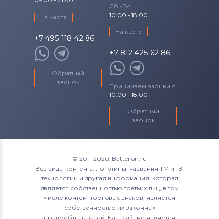
09:00 - 21:00
Сб.-Вс.
10:00 - 18:00
На карте
На карте
+7 495 118 42 86
+7 812 425 62 86
Обратный
звонок
Принимаем звонки с
10:00 - 18:00
Обратный
звонок
© 2011-2020. Batterion.ru
Все виды контента: логотипы, названия ТМ и ТЗ,
технологии и другая информация, которая
является собственностью третьих лиц, в том
числе контент торговых знаков, является
собственностью их законных
правообладателей. Наш сайт не является