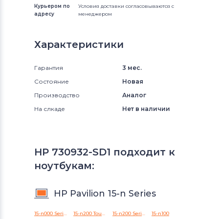
Курьером по
Условия доставки согласовываются с
адресу
менеджером
Характеристики
Гарантия
3 мес.
Состояние
Новая
Производство
Аналог
На слкаде
Нет в наличии
HP 730932-SD1 подходит к
ноутбукам:
HP Pavilion 15-n Series
15-n000 Series
15-n200 TouchSmart Series
15-n200 Series
15-n100