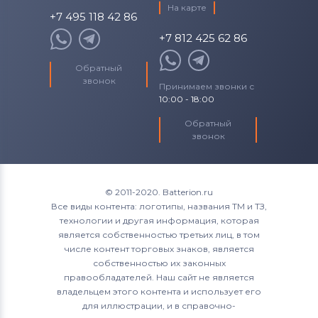
На карте
+7 495 118 42 86
+7 812 425 62 86
Обратный
звонок
Принимаем звонки с
10:00 - 18:00
Обратный
звонок
© 2011-2020. Batterion.ru
Все виды контента: логотипы, названия ТМ и ТЗ,
технологии и другая информация, которая
является собственностью третьих лиц, в том
числе контент торговых знаков, является
собственностью их законных
правообладателей. Наш сайт не является
владельцем этого контента и использует его
для иллюстрации, и в справочно-