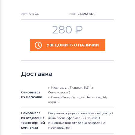
Арт:
015136
Код:
730932-SD1
280
₽
УВЕДОМИТЬ О НАЛИЧИИ
Доставка
г. Москва, ул. Ткацкая, 5с3 (м.
Самовывоз
Семеновская)
из магазина
г. Санкт-Петербург, ул. Наличная, 44,
корп. 2
Самовывоз
Отправка осуществляется на следующий
из отделения
день после оформления заказа. В
транспортной
выходные дни отправка заказов не
компании
производится