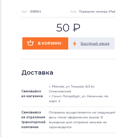
Арт:
008924
Код:
Передняя камера IPad 2
50
₽
Доставка
г. Москва, ул. Ткацкая, 5с3 (м.
Самовывоз
Семеновская)
из магазина
г. Санкт-Петербург, ул. Наличная, 44,
корп. 2
Самовывоз
Отправка осуществляется на следующий
из отделения
день после оформления заказа. В
транспортной
выходные дни отправка заказов не
компании
производится