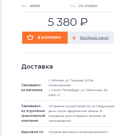
Арт:
005508
Код:
216-0728020
5 380
₽
Доставка
г. Москва, ул. Ткацкая, 5с3 (м.
Самовывоз
Семеновская)
из магазина
г. Санкт-Петербург, ул. Наличная, 44,
корп. 2
Самовывоз
Отправка осуществляется на следующий
из отделения
день после оформления заказа. В
транспортной
выходные дни отправка заказов не
компании
производится
Курьером по
Условия доставки согласовываются с