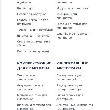
ноутбуков
планшетов
Клавиатуры
Модули для планшетов
Петли для ноутбуков
Тачскрины для
планшетов
Разъемы питания для
ноутбуков
Разъемы питания для
планшетов
Тачскрины для ноутбуков
Шлейфы и запчасти для
Шлейфы для ноутбуков
планшетов
Системы охлаждения в
сборе
Вентиляторы (кулеры)
КОМПЛЕКТУЮЩИЕ
УНИВЕРСАЛЬНЫЕ
ДЛЯ
СМАРТФОНА
АКСЕССУАРЫ
Тачскрины для
Аккумуляторы для
смартфонов
радиостанций
Аккумуляторы для
Аккумуляторы для
смартфонов
электротранспорта
Модули и экраны для
Блоки питания для
смартфонов
смартфонов
Шлейфы и запчасти для
Электронные компоненты
смартфонов
(микросхемы)