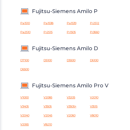
Fujitsu-Siemens Amilo P
Pa1510
Pa1538
Pa1539
Pi2512
Pa2510
Pi2515
Pi1505
Pi3660
Fujitsu-Siemens Amilo D
D7100
D5100
D5500
D6100
D6500
Fujitsu-Siemens Amilo Pro V
V1000
V2085
V3205
V2010
V3405
V3505
V3505+
V3515
V2040
V2045
V2060
V8010
V2065
V8210