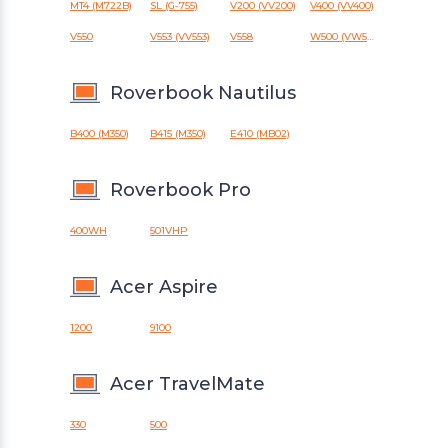
MT4 (M722B)
SL (G-755)
V200 (VV200)
V400 (VV400)
V550
V553 (VV553)
V558
W500 (VW500)
Roverbook Nautilus
B400 (M350)
B415 (M350)
E410 (MB02)
Roverbook Pro
400WH
501VHP
Acer Aspire
1200
9100
Acer TravelMate
330
500