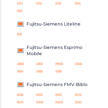
E744
E753
E754
E544
E554
Fujitsu-Siemens Liteline
6233
Fujitsu-Siemens Esprimo
Mobile
D9500
D9510
M9400
U9200
V5515
V6555
V5535
Fujitsu-Siemens FMV-Biblo
MG50
MG55
MG57
MG70
MG75
R/E50
R/E70
S/C50