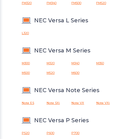
FM320
FM340
FM500
FM520
NEC Versa L Series
L320
NEC Versa M Series
M300
M320
M340
M350
M500
M520
M600
NEC Versa Note Series
Note ES
Note SXi
Note VX
Note VXi
NEC Versa P Series
P520
P600
P700