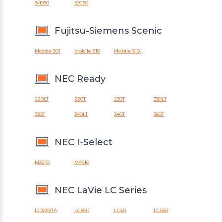
S/D50
S/G50
Fujitsu-Siemens Scenic
Mobile 501
Mobile 510
Mobile 510 AGP
NEC Ready
220LT
220T
230T
330LT
330T
340LT
340T
360T
NEC I-Select
M3210
M4610
NEC LaVie LC Series
LC300/1A
LC500
LC50
LC550