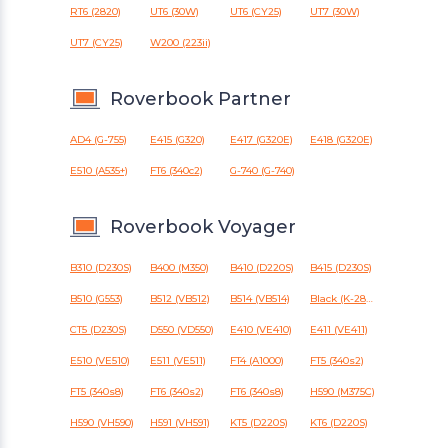
RT6 (2820)
UT6 (30W)
UT6 (CY25)
UT7 (30W)
UT7 (CY25)
W200 (223ii)
Roverbook Partner
AD4 (G-755)
E415 (G320)
E417 (G320E)
E418 (G320E)
E510 (A535+)
FT6 (340c2)
G-740 (G-740)
Roverbook Voyager
B310 (D230S)
B400 (M350)
B410 (D220S)
B415 (D230S)
B510 (G553)
B512 (VB512)
B514 (VB514)
Black (K-2800)
CT5 (D230S)
D550 (VD550)
E410 (VE410)
E411 (VE411)
E510 (VE510)
E511 (VE511)
FT4 (A1000)
FT5 (340s2)
FT5 (340s8)
FT6 (340s2)
FT6 (340s8)
H590 (M375C)
H590 (VH590)
H591 (VH591)
KT5 (D220S)
KT6 (D220S)