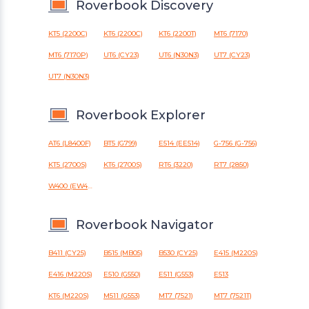
Roverbook Discovery
KT5 (2200C)
KT6 (2200C)
KT6 (2200T)
MT6 (7170)
MT6 (7170P)
UT6 (CY23)
UT6 (N30N3)
UT7 (CY23)
UT7 (N30N3)
Roverbook Explorer
AT6 (L8400F)
BT5 (G799)
E514 (EE514)
G-756 (G-756)
KT5 (2700S)
KT6 (2700S)
RT6 (3220)
RT7 (2850)
W400 (EW400)
Roverbook Navigator
B411 (CY25)
B515 (MB05)
B530 (CY25)
E415 (M220S)
E416 (M220S)
E510 (G550)
E511 (G553)
E513
KT6 (M220S)
M511 (G553)
MT7 (7521)
MT7 (7521T)