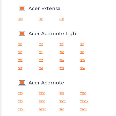
Acer Extensa
300
500
600
Acer Acernote Light
350
352
355
356
358
361
370
371
372
373
374
380
381
382
383
384
Acer Acernote
730
730C
735
735C
750
750C
760C
760CX
760I
760IC
780
780C