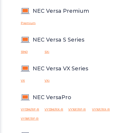
NEC Versa Premium
Premium
NEC Versa S Series
S940
SXi
NEC Versa VX Series
VX
VXi
NEC VersaPro
VY13M/RF-R
VY13M/RX-R
VY16F/RF-R
VY16F/RX-R
VY18F/RF-R