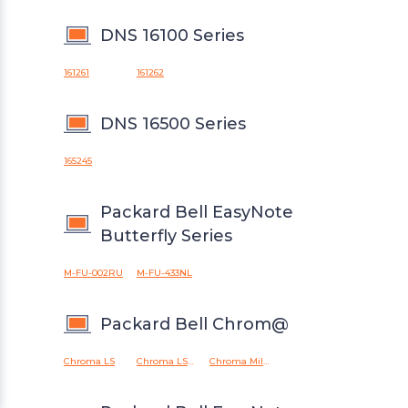
DNS 16100 Series
161261
161262
DNS 16500 Series
165245
Packard Bell EasyNote
Butterfly Series
M-FU-002RU
M-FU-433NL
Packard Bell Chrom@
Chroma LS
Chroma LSPE
Chroma Millenium
В КОРЗИНУ
Быстрый заказ