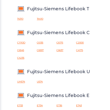
Fujitsu-Siemens Lifebook T
T4310
T4410
Fujitsu-Siemens Lifebook C
C1110D
C6135
C6175
C2000
C6545
C6597
C6637
C4175
C4235
Fujitsu-Siemens Lifebook U
UH574
U574
Fujitsu-Siemens Lifebook E
E733
E734
E736
E743