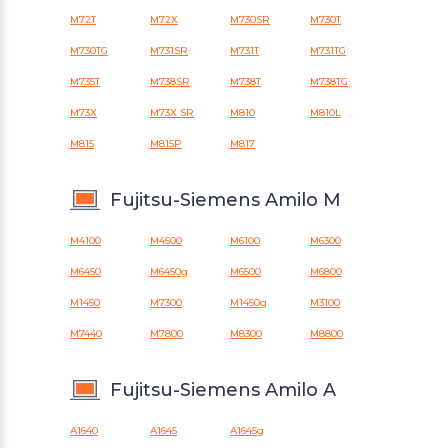
M72T
M72X
M730SR
M730T
M730TG
M731SR
M731T
M731TG
M735T
M738SR
M738T
M738TG
M73X
M73X SR
M810
M810L
M815
M815P
M817
Fujitsu-Siemens Amilo M
M4100
M4500
M6100
M6300
M6450
M6450g
M6500
M6800
M1450
M7300
M1450g
M3100
M7440
M7800
M8300
M8800
Fujitsu-Siemens Amilo A
A1640
A1645
A1645g