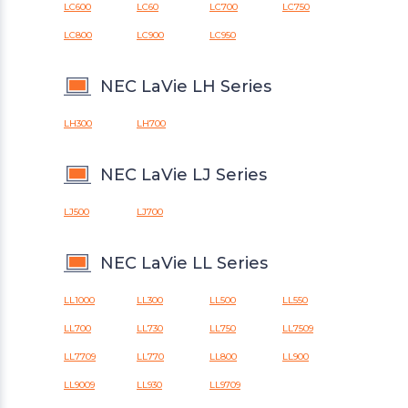
LC600
LC60
LC700
LC750
LC800
LC900
LC950
NEC LaVie LH Series
LH300
LH700
NEC LaVie LJ Series
LJ500
LJ700
NEC LaVie LL Series
LL1000
LL300
LL500
LL550
LL700
LL730
LL750
LL7509
LL7709
LL770
LL800
LL900
LL9009
LL930
LL9709