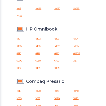
K43
K43A
K43G
K43P
K43S
HP Omnibook
4101
4102
4103
4104
4105
4106
4107
4108
4110
4111
4150
4150B
6000
6050
6100
XE
XE2
XE3
XE3L
Compaq Presario
1010
1020
1030
1040
1060
1065
1070
1072
1075
1080
1082
1084