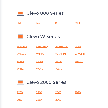
Clevo 800 Series
860
862
863
86CE
Clevo W Series
W150ER
W150ERQ
W150HRM
W155
W155EU
W170ER
W170HN
W170HR
W540
W545
W550
W830T
W832T
W840T
W842T
Clevo 2000 Series
2200
2700
2800
2820
2830
2850
2800T