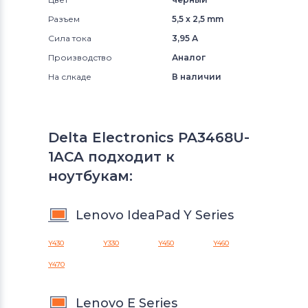
Разъем
5,5 x 2,5 mm
Сила тока
3,95 А
Производство
Аналог
На слкаде
В наличии
Delta Electronics PA3468U-
1ACA подходит к
ноутбукам:
Lenovo IdeaPad Y Series
Y430
Y330
Y450
Y460
Y470
Lenovo E Series