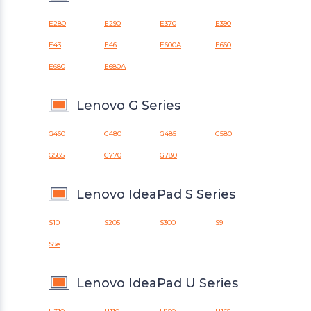
E280
E290
E370
E390
E43
E46
E600A
E660
E680
E680A
Lenovo G Series
G460
G480
G485
G580
G585
G770
G780
Lenovo IdeaPad S Series
S10
S205
S300
S9
S9e
Lenovo IdeaPad U Series