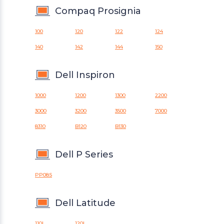
Compaq Prosignia
100
120
122
124
140
142
144
150
Dell Inspiron
1000
1200
1300
2200
3000
3200
3500
7000
8310
B120
B130
Dell P Series
PP08S
Dell Latitude
110L
120L