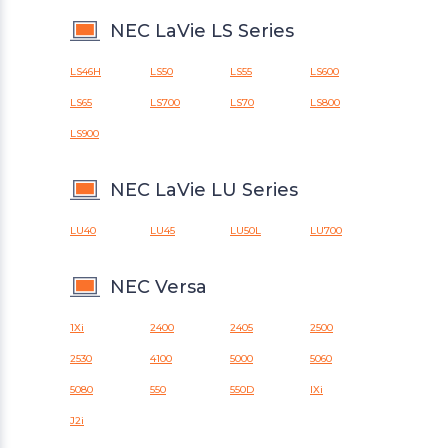
NEC LaVie LS Series
LS46H
LS50
LS55
LS600
LS65
LS700
LS70
LS800
LS900
NEC LaVie LU Series
LU40
LU45
LU50L
LU700
NEC Versa
1Xi
2400
2405
2500
2530
4100
5000
5060
5080
550
550D
IXi
J2i