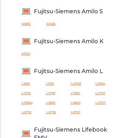
Fujitsu-Siemens Amilo S
Si3655
Si2636
Fujitsu-Siemens Amilo K
K7610
Fujitsu-Siemens Amilo L
L1300
L1310
La1703
L1310g
Li1705
Li1718
L7300
Li1720
L7300g
Li1818
Li1820
Li2727
Li2732
Li2735
Li3710
Fujitsu-Siemens Lifebook
FMV