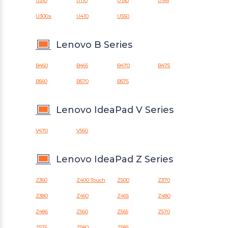
U310
U110
U150
U165
U300s
U410
U550
Lenovo B Series
B460
B465
B470
B475
B560
B570
B575
Lenovo IdeaPad V Series
V470
V560
Lenovo IdeaPad Z Series
Z360
Z400 Touch
Z500
Z370
Z380
Z460
Z465
Z480
Z485
Z560
Z565
Z570
Z575
Z580
Z585