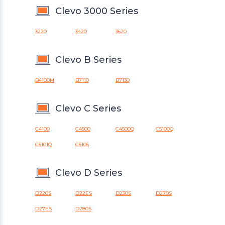
Clevo 3000 Series
3220
3420
3620
Clevo B Series
B4100M
B7110
B7130
Clevo C Series
C4100
C4500
C4500Q
C5100Q
C5101Q
C5105
Clevo D Series
D220S
D22ES
D230S
D270S
D27ES
D280S