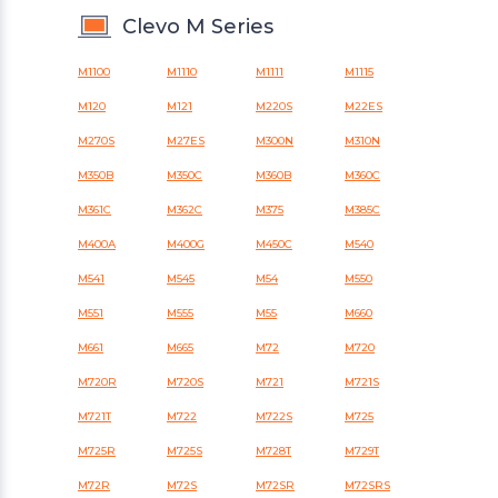
Clevo M Series
M1100
M1110
M1111
M1115
M120
M121
M220S
M22ES
M270S
M27ES
M300N
M310N
M350B
M350C
M360B
M360C
M361C
M362C
M375
M385C
M400A
M400G
M450C
M540
M541
M545
M54
M550
M551
M555
M55
M660
M661
M665
M72
M720
M720R
M720S
M721
M721S
M721T
M722
M722S
M725
M725R
M725S
M728T
M729T
M72R
M72S
M72SR
M72SRS