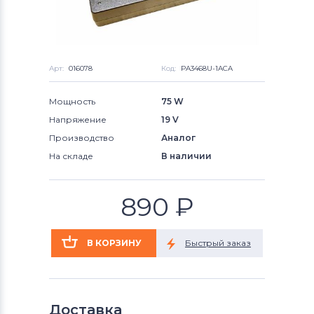
Арт:
016078
Код:
PA3468U-1ACA
Мощность
75 W
Напряжение
19 V
Производство
Аналог
На складе
В наличии
890
₽
Доставка