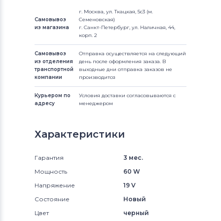
г. Москва, ул. Ткацкая, 5с3 (м.
Самовывоз
Семеновская)
из магазина
г. Санкт-Петербург, ул. Наличная, 44,
корп. 2
Самовывоз
Отправка осуществляется на следующий
из отделения
день после оформления заказа. В
транспортной
выходные дни отправка заказов не
компании
производится
Курьером по
Условия доставки согласовываются с
адресу
менеджером
Характеристики
Гарантия
3 мес.
Мощность
60 W
Напряжение
19 V
Состояние
Новый
Цвет
черный