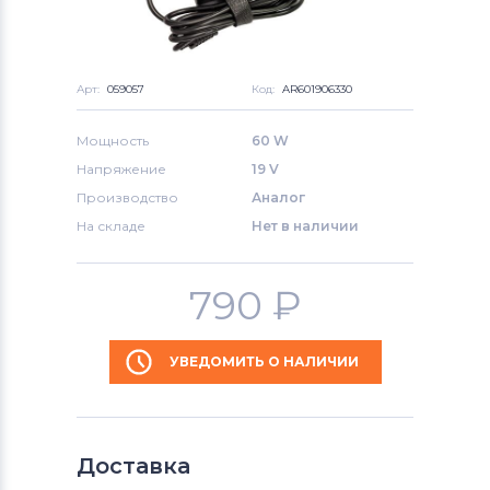
Арт:
059057
Код:
AR601906330
Мощность
60 W
Напряжение
19 V
Производство
Аналог
На складе
Нет в наличии
790
₽
УВЕДОМИТЬ О НАЛИЧИИ
Доставка