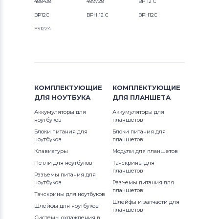
488438
489728
BP 12 C
BP12C
BPH 12 C
BPH12C
FS1224
КОМПЛЕКТУЮЩИЕ
КОМПЛЕКТУЮЩИЕ
ДЛЯ
НОУТБУКА
ДЛЯ
ПЛАНШЕТА
Аккумуляторы для
Аккумуляторы для
ноутбуков
планшетов
Блоки питания для
Блоки питания для
ноутбуков
планшетов
Клавиатуры
Модули для планшетов
Петли для ноутбуков
Тачскрины для
планшетов
Разъемы питания для
ноутбуков
Разъемы питания для
планшетов
Тачскрины для ноутбуков
Шлейфы и запчасти для
Шлейфы для ноутбуков
планшетов
Системы охлаждения в