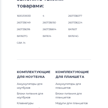
товарами:
1600Z00033
4
2607336077
2607336149
2607336150
2607336224
2607336318
2607336814
BAT607
BAT607G
BAT614
BAT614G
GBA 14
КОМПЛЕКТУЮЩИЕ
КОМПЛЕКТУЮЩИЕ
ДЛЯ
НОУТБУКА
ДЛЯ
ПЛАНШЕТА
Аккумуляторы для
Аккумуляторы для
ноутбуков
планшетов
Блоки питания для
Блоки питания для
ноутбуков
планшетов
Клавиатуры
Модули для планшетов