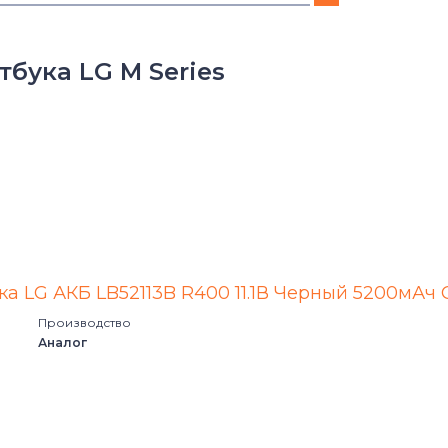
E Series
бука LG M Series
LE Series
LM Series
LS Series
LW Series
M Series
ка LG АКБ LB52113B R400 11.1В Черный 5200мАч
Производство
P Series
Аналог
R Series
RD Series