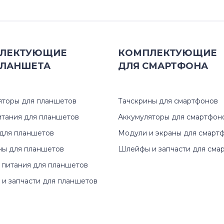
S Series
T Series
ЛЕКТУЮЩИЕ
КОМПЛЕКТУЮЩИЕ
ЛАНШЕТА
ДЛЯ
СМАРТФОНА
V Series
W Series
яторы для планшетов
Тачскрины для смартфонов
итания для планшетов
Аккумуляторы для смартфон
X Series
для планшетов
Модули и экраны для смарт
ны для планшетов
Шлейфы и запчасти для сма
 питания для планшетов
и запчасти для планшетов