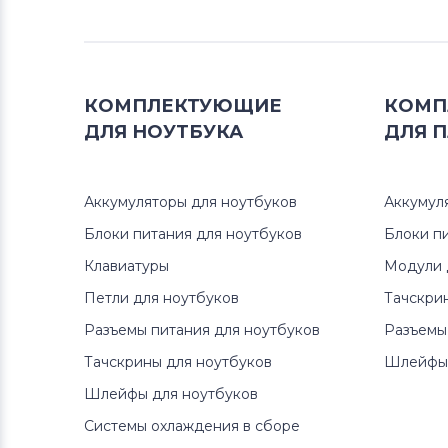
Аккумуляторы для ноутбуков
Packard Bell
Аккумуляторы для ноутбуков
КОМПЛЕКТУЮЩИЕ
КОМП
Аккумуляторы для радиостанций
ДЛЯ
НОУТБУКА
ДЛЯ
П
Аккумуляторы для ноутбуков
Benq
Аккумуляторы для ноутбуков
Аккумул
Блоки питания для ноутбуков
Блоки п
Аккумуляторы для ноутбуков
Philips
Клавиатуры
Модули 
Петли для ноутбуков
Тачскри
Аккумуляторы для ноутбуков
Разъемы питания для ноутбуков
Разъемы
Thunderobot
Тачскрины для ноутбуков
Шлейфы 
Аккумуляторы для ноутбуков
Шлейфы для ноутбуков
Lenovo
Системы охлаждения в сборе