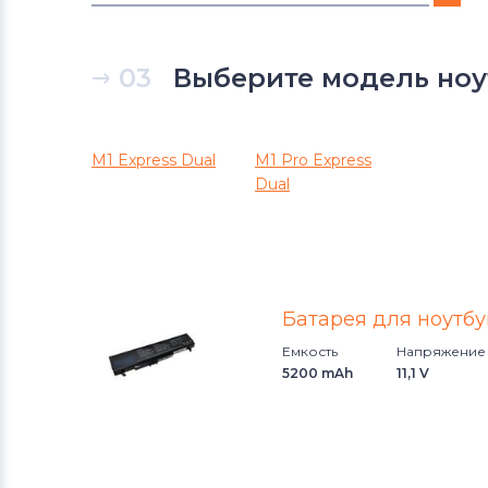
Аккумуляторы для ноутбуков
DNS
03
Выберите модель ноут
Аккумуляторы для ноутбуков
Xiaomi
M1 Express Dual
M1 Pro Express
Dual
Аккумуляторы для ноутбуков
Razer
Аккумуляторы для ноутбуков
eMachines
Батарея для ноутбу
Емкость
Напряжение
Аккумуляторы для ноутбуков
5200 mAh
11,1 V
Gigabyte
Аккумуляторы для ноутбуков
Клавиатуры