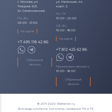
г. Москва, ул.
ул. Наличная, 44,
Ткацкая, 5с3,
корп. 2
Pavilion dm4 Series
(м. Семеновская)
Пн.-Пт.
Пн.-Вс.
10:00 - 20:00
Pavilion DV Series
09:00 - 21:00
Сб.-Вс.
10:00 - 18:00
На карте
Pavilion dv4 Series
На карте
+7 495 118 42 86
Pavilion dv6 Series
+7 812 425 62 86
Pavilion dv7 Series
Обратный
звонок
Pavilion G Series
Принимаем звонки с
10:00 - 18:00
Pavilion g4 Series
Обратный
звонок
Pavilion g6 Series
Pavilion g7 Series
© 2011-2020. Batterion.ru
Все виды контента: логотипы, названия ТМ и ТЗ,
Pavilion G71 Series