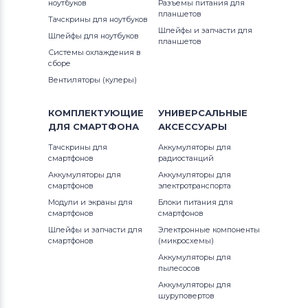
ноутбуков
Разъемы питания для
Envy 15 Series
планшетов
Тачскрины для ноутбуков
Петли для ноутбуков
Casper
Шлейфы и запчасти для
Шлейфы для ноутбуков
Envy 15-b Series
планшетов
Системы охлаждения в
сборе
Envy x2 Series
Вентиляторы (кулеры)
Folio 13-2000 Series
КОМПЛЕКТУЮЩИЕ
УНИВЕРСАЛЬНЫЕ
ДЛЯ
СМАРТФОНА
АКСЕССУАРЫ
G Series
Тачскрины для
Аккумуляторы для
смартфонов
радиостанций
Mini 1000 Series
Аккумуляторы для
Аккумуляторы для
смартфонов
электротранспорта
Mini 210 Series
Модули и экраны для
Блоки питания для
смартфонов
смартфонов
Mini 2100 Series
Шлейфы и запчасти для
Электронные компоненты
смартфонов
(микросхемы)
Omen
Аккумуляторы для
пылесосов
Pavilion 10-n X2 Series
Аккумуляторы для
шуруповертов