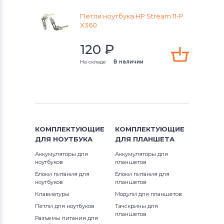
x360 11-aa000
Chromebook
Петли ноутбука HP Stream 11-P
Петли для ноутбуков
HP
x360 11-p050nr
X360
Compaq
Петли для ноутбуков
Compaq
x360 11-p055ur
120
₽
Compaq b Series
На складе
В наличии
Петли для ноутбуков
Dell
Compaq c Series
Петли для ноутбуков
Apple
Compaq nc Series
Петли для ноутбуков
Samsung
Compaq nx Series
КОМПЛЕКТУЮЩИЕ
КОМПЛЕКТУЮЩИЕ
Петли для ноутбуков
Sony
ДЛЯ
НОУТБУКА
ДЛЯ
ПЛАНШЕТА
Compaq Presario cq Series
Петли для ноутбуков
Sony Vaio
Аккумуляторы для
Аккумуляторы для
ноутбуков
планшетов
Compaq V Series
Петли для ноутбуков
Toshiba
Блоки питания для
Блоки питания для
ноутбуков
планшетов
EliteBook
Клавиатуры
Модули для планшетов
Петли для ноутбуков
Acer
Петли для ноутбуков
Тачскрины для
Envy 14 Series
планшетов
Петли для ноутбуков
Asus
Разъемы питания для