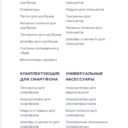
ноутбуков
планшетов
Аккумуляторы для ноутбуков
Клавиатуры
Модули для планшетов
Thunderobot
G3 Series
Петли для ноутбуков
Тачскрины для
планшетов
Разъемы питания для
Аккумуляторы для ноутбуков
G5 Series
ноутбуков
Разъемы питания для
Lenovo
планшетов
Тачскрины для ноутбуков
G7
Шлейфы и запчасти для
Шлейфы для ноутбуков
Аккумуляторы для ноутбуков
планшетов
Системы охлаждения в
Gateway
Inspiron
сборе
Вентиляторы (кулеры)
Аккумуляторы для ноутбуков
Inspiron 11
Medion
КОМПЛЕКТУЮЩИЕ
УНИВЕРСАЛЬНЫЕ
Inspiron 11z
ДЛЯ
СМАРТФОНА
АКСЕССУАРЫ
Аккумуляторы для ноутбуков
Advent
Inspiron 13
Тачскрины для
Аккумуляторы для
смартфонов
радиостанций
Аккумуляторы для ноутбуков
HP
Аккумуляторы для
Аккумуляторы для
Inspiron 14
смартфонов
электротранспорта
Модули и экраны для
Блоки питания для
Аккумуляторы для ноутбуков
MSI
Inspiron 14R
смартфонов
смартфонов
Шлейфы и запчасти для
Электронные компоненты
Аккумуляторы для ноутбуков
Inspiron 14V
смартфонов
(микросхемы)