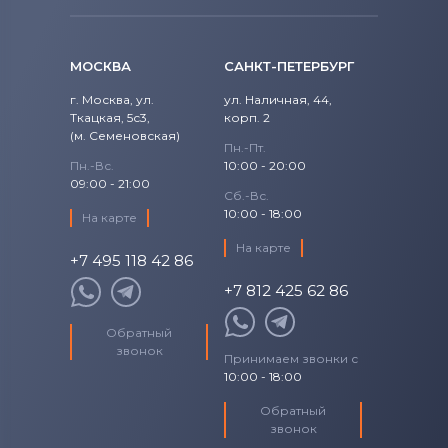
Precision
Аккумуляторы для ноутбуков
Fujitsu
МОСКВА
САНКТ-ПЕТЕРБУРГ
Precision 15
Аккумуляторы для ноутбуков
г. Москва, ул.
ул. Наличная, 44,
Studio
Ткацкая, 5с3,
Machenike
корп. 2
(м. Семеновская)
Пн.-Пт.
Studio 14
Аккумуляторы для ноутбуков
Clevo
Пн.-Вс.
10:00 - 20:00
09:00 - 21:00
Сб.-Вс.
Studio 17
Аккумуляторы для ноутбуков
Sony
10:00 - 18:00
На карте
Studio XPS
На карте
Аккумуляторы для ноутбуков
+7 495 118 42 86
Fujitsu-Siemens
+7 812 425 62 86
Venue
Аккумуляторы для ноутбуков
NEC
Обратный
Vostro
звонок
Принимаем звонки с
Аккумуляторы для ноутбуков
10:00 - 18:00
XPS
Huawei
Обратный
XPS 13
Аккумуляторы для ноутбуков
звонок