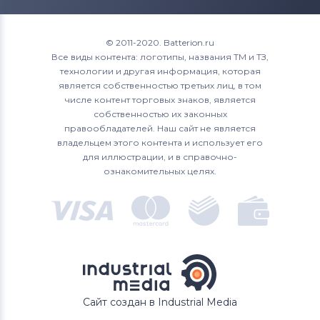
Roverbook
XPS 15
Аккумуляторы для ноутбуков
© 2011-2020. Batterion.ru
Toshiba
Все виды контента: логотипы, названия ТМ и ТЗ,
технологии и другая информация, которая
Аккумуляторы для ноутбуков
Acer
является собственностью третьих лиц, в том
числе контент торговых знаков, является
Аккумуляторы для ноутбуков
Asus
собственностью их законных
правообладателей. Наш сайт не является
Аккумуляторы для ноутбуков
владельцем этого контента и использует его
Alienware
для иллюстрации, и в справочно-
ознакомительных целях.
Аккумуляторы для ноутбуков
Irbis
Сайт создан в Industrial Media