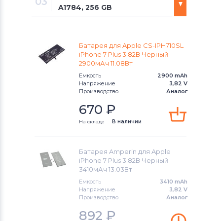
03
Meizu
A1784, 256 GB
iPhone 4
Аккумуляторы для смартфонов
A1661, 128 GB
Micromax
iPhone 4S
Батарея для Apple CS-IPH710SL
A1661, 256 GB
iPhone 7 Plus 3.82В Черный
Аккумуляторы для смартфонов
iPhone 5
2900мАч 11.08Вт
OPPO
A1661, 32 GB
Емкость
2900 mAh
iPhone 5C
Напряжение
3,82 V
Аккумуляторы для смартфонов
Производство
HTC
Аналог
A1784, 128 GB
iPhone 5S
670
₽
Аккумуляторы для смартфонов
A1784, 256 GB
На складе
В наличии
Microsoft
iPhone 6
A1784, 32 GB
Аккумуляторы для смартфонов
iPhone 6 Plus
Батарея Amperin для Apple
Prestigio
iPhone 7 Plus 3.82В Черный
3410мАч 13.03Вт
iPhone 6S
Аккумуляторы для смартфонов
Емкость
3410 mAh
Zopo
Напряжение
3,82 V
iPhone 6S Plus
Производство
Аналог
Аккумуляторы для смартфонов
892
₽
iPhone 7