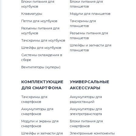
Блоки питания для
Блоки питания для
Аккумуляторы для смартфонов
ноутбуков
планшетов
DOOGEE
Клавиатуры
Модули для планшетов
Петли для ноутбуков
Тачскрины для
Аккумуляторы для смартфонов
планшетов
Разъемы питания для
BlackBerry
ноутбуков
Разъемы питания для
планшетов
Тачскрины для ноутбуков
Аккумуляторы для смартфонов
Шлейфы и запчасти для
Шлейфы для ноутбуков
планшетов
Nubia
Системы охлаждения в
сборе
Аккумуляторы для смартфонов
Вентиляторы (кулеры)
Highscreen
КОМПЛЕКТУЮЩИЕ
УНИВЕРСАЛЬНЫЕ
Аккумуляторы для смартфонов
ДЛЯ
СМАРТФОНА
АКСЕССУАРЫ
Honor
Тачскрины для
Аккумуляторы для
смартфонов
радиостанций
Аккумуляторы для смартфонов
Аккумуляторы для
Аккумуляторы для
Nokia
смартфонов
электротранспорта
Модули и экраны для
Блоки питания для
Аккумуляторы для смартфонов
Vivo
смартфонов
смартфонов
Шлейфы и запчасти для
Электронные компоненты