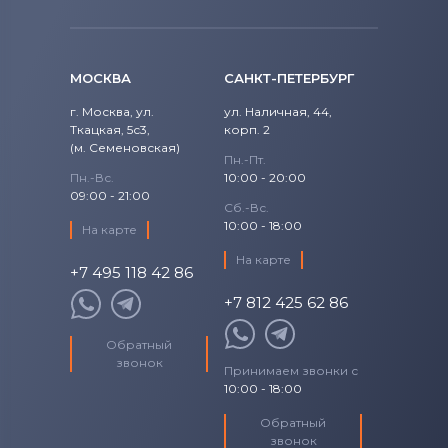
Аккумуляторы для смартфонов
BQ
Аккумуляторы для смартфонов
МОСКВА
САНКТ-ПЕТЕРБУРГ
Qtek
г. Москва, ул.
ул. Наличная, 44,
Ткацкая, 5с3,
корп. 2
Аккумуляторы для смартфонов
(м. Семеновская)
Пн.-Пт.
Cameron Sino
Пн.-Вс.
10:00 - 20:00
09:00 - 21:00
Аккумуляторы для смартфонов
Сб.-Вс.
10:00 - 18:00
Huawei
На карте
На карте
+7 495 118 42 86
Аккумуляторы для смартфонов
Acer
+7 812 425 62 86
Аккумуляторы для смартфонов
Alcatel
Обратный
звонок
Принимаем звонки с
Аккумуляторы для смартфонов
Asus
10:00 - 18:00
Обратный
Аккумуляторы для смартфонов
Fly
звонок