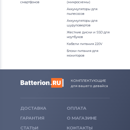
Все бренды
смартфонов
(микросхемы)
Аккумуляторы для
Аккумуляторы для смартфонов
пылесосов
Apple
Аккумуляторы для
шуруповертов
Аккумуляторы для смартфонов
LG
Жесткие диски и SSD для
ноутбуков
Аккумуляторы для смартфонов
Кабели питания 220V
Sony Ericsson
Блоки питания для
мониторов
Аккумуляторы для смартфонов
Poco
КОМПЛЕКТУЮЩИЕ
Аккумуляторы для смартфонов
для вашего девайса
Samsung
Аккумуляторы для смартфонов
Explay
ДОСТАВКА
ОПЛАТА
ГАРАНТИЯ
О МАГАЗИНЕ
Аккумуляторы для смартфонов
Sony
СТАТЬИ
КОНТАКТЫ