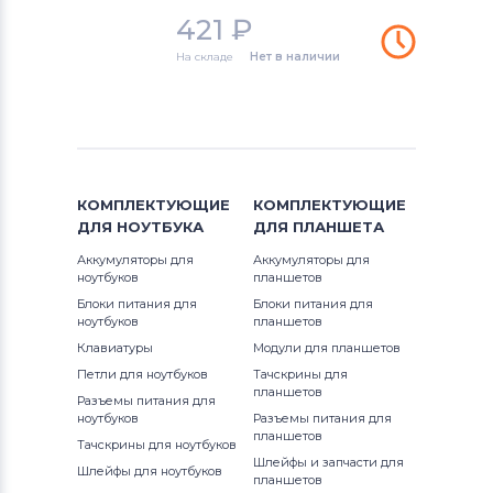
Аккумуляторы для смартфонов
BQ
421
₽
Аккумуляторы для смартфонов
На складе
Нет в наличии
Qtek
Аккумуляторы для смартфонов
Cameron Sino
Аккумуляторы для смартфонов
КОМПЛЕКТУЮЩИЕ
КОМПЛЕКТУЮЩИЕ
Huawei
ДЛЯ
НОУТБУКА
ДЛЯ
ПЛАНШЕТА
Аккумуляторы для
Аккумуляторы для
Аккумуляторы для смартфонов
Acer
ноутбуков
планшетов
Блоки питания для
Блоки питания для
Аккумуляторы для смартфонов
ноутбуков
планшетов
Alcatel
Клавиатуры
Модули для планшетов
Петли для ноутбуков
Тачскрины для
Аккумуляторы для смартфонов
Asus
планшетов
Разъемы питания для
ноутбуков
Разъемы питания для
Аккумуляторы для смартфонов
Fly
планшетов
Тачскрины для ноутбуков
Шлейфы и запчасти для
Шлейфы для ноутбуков
планшетов
Аккумуляторы для смартфонов
Irbis