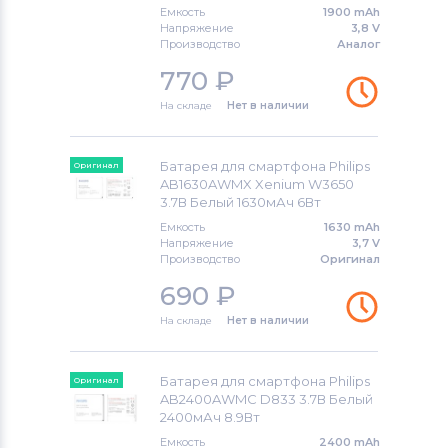
Емкость
1900 mAh
Аккумуляторы для смартфонов
ZTE
Напряжение
3,8 V
Производство
Аналог
Аккумуляторы для смартфонов
770
₽
OnePlus
На складе
Нет в наличии
Аккумуляторы для смартфонов
Аккумуляторы для радиостанций
Батарея для смартфона Philips
Оригинал
AB1630AWMX Xenium W3650
Аккумуляторы для смартфонов
3.7В Белый 1630мАч 6Вт
Philips
Емкость
1630 mAh
Напряжение
3,7 V
Аккумуляторы для смартфонов
UMI
Производство
Оригинал
690
₽
Аккумуляторы для смартфонов
На складе
Нет в наличии
Lenovo
Аккумуляторы для смартфонов
Батарея для смартфона Philips
Оригинал
Motorola
AB2400AWMC D833 3.7В Белый
2400мАч 8.9Вт
Аккумуляторы для смартфонов
Емкость
2400 mAh