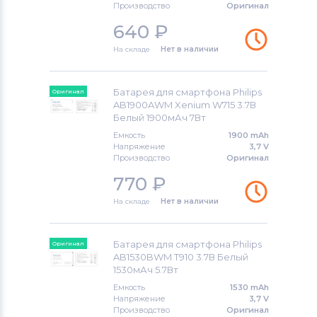
Аккумуляторы для смартфонов
Производство
Оригинал
Apple
640
₽
На складе
Нет в наличии
Аккумуляторы для смартфонов
LG
Аккумуляторы для смартфонов
Батарея для смартфона Philips
Оригинал
Sony Ericsson
AB1900AWM Xenium W715 3.7В
Белый 1900мАч 7Вт
Аккумуляторы для смартфонов
Емкость
1900 mAh
Poco
Напряжение
3,7 V
Производство
Оригинал
Аккумуляторы для смартфонов
770
₽
Samsung
На складе
Нет в наличии
Аккумуляторы для смартфонов
Explay
Батарея для смартфона Philips
Оригинал
AB1530BWM T910 3.7В Белый
1530мАч 5.7Вт
Аккумуляторы для смартфонов
Sony
Емкость
1530 mAh
Напряжение
3,7 V
Производство
Оригинал