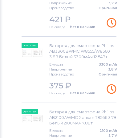
DOOGEE
Напряжение
3,7 V
Производство
Оригинал
Аккумуляторы для смартфонов
421
₽
BlackBerry
На складе
Нет в наличии
Аккумуляторы для смартфонов
Nubia
Батарея для смартфона Philips
Оригинал
AB3300BWMC W8555/W8560
Аккумуляторы для смартфонов
3.8В Белый 3300мАч 12.54Вт
Highscreen
Емкость
3300 mAh
Напряжение
3,8 V
Производство
Оригинал
Аккумуляторы для смартфонов
375
₽
Honor
На складе
Нет в наличии
Аккумуляторы для смартфонов
Nokia
Батарея для смартфона Philips
Оригинал
AB2100AWMC Xenium T8566 3.7В
Аккумуляторы для смартфонов
Vivo
Белый 2100мАч 7.8Вт
Все бренды
Емкость
2100 mAh
Напряжение
3,7 V