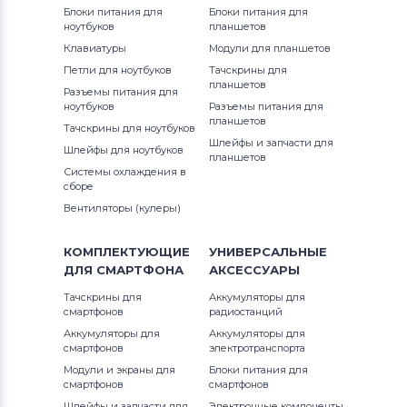
DOOGEE
Блоки питания для
Блоки питания для
ноутбуков
планшетов
Аккумуляторы для смартфонов
Клавиатуры
Модули для планшетов
BlackBerry
Петли для ноутбуков
Тачскрины для
планшетов
Разъемы питания для
ноутбуков
Аккумуляторы для смартфонов
Разъемы питания для
планшетов
Nubia
Тачскрины для ноутбуков
Шлейфы и запчасти для
Шлейфы для ноутбуков
планшетов
Аккумуляторы для смартфонов
Системы охлаждения в
сборе
Highscreen
Вентиляторы (кулеры)
Аккумуляторы для смартфонов
Honor
КОМПЛЕКТУЮЩИЕ
УНИВЕРСАЛЬНЫЕ
ДЛЯ
СМАРТФОНА
АКСЕССУАРЫ
Аккумуляторы для смартфонов
Тачскрины для
Аккумуляторы для
Nokia
смартфонов
радиостанций
Аккумуляторы для
Аккумуляторы для
Аккумуляторы для смартфонов
Vivo
смартфонов
электротранспорта
Модули и экраны для
Блоки питания для
Все бренды
смартфонов
смартфонов
Шлейфы и запчасти для
Электронные компоненты