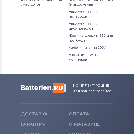
Аккумуляторы для смартфонов
смартфонов
(микросхемы)
Apple
Аккумуляторы для
пылесосов
Аккумуляторы для смартфонов
LG
Аккумуляторы для
шуруповертов
Аккумуляторы для смартфонов
Жесткие диски и SSD для
ноутбуков
Sony Ericsson
Кабели питания 220V
Аккумуляторы для смартфонов
Блоки питания для
мониторов
Poco
Аккумуляторы для смартфонов
Samsung
КОМПЛЕКТУЮЩИЕ
для вашего девайса
Аккумуляторы для смартфонов
Explay
ДОСТАВКА
ОПЛАТА
Аккумуляторы для смартфонов
Sony
ГАРАНТИЯ
О МАГАЗИНЕ