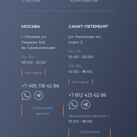
СТАТЬИ
КОНТАКТЫ
Аккумуляторы для смартфонов
BQ
Аккумуляторы для смартфонов
Qtek
МОСКВА
САНКТ-ПЕТЕРБУРГ
Аккумуляторы для смартфонов
г. Москва, ул.
ул. Наличная, 44,
Cameron Sino
Ткацкая, 5с3,
корп. 2
(м. Семеновская)
Пн.-Пт.
Аккумуляторы для смартфонов
Пн.-Вс.
10:00 - 20:00
Huawei
09:00 - 21:00
Сб.-Вс.
10:00 - 18:00
На карте
Аккумуляторы для смартфонов
Acer
На карте
+7 495 118 42 86
Аккумуляторы для смартфонов
Alcatel
+7 812 425 62 86
Аккумуляторы для смартфонов
Asus
Обратный
звонок
Принимаем звонки с
Аккумуляторы для смартфонов
Fly
10:00 - 18:00
Обратный
Аккумуляторы для смартфонов
Irbis