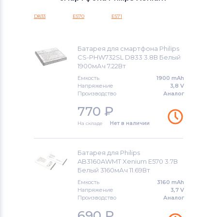
T8566
Аккумуляторы для смартфонов
D833
E570
E571
Micromax
W
Аккумуляторы для смартфонов
W Series
Батарея для смартфона Philips
OPPO
CS-PHW732SL D833 3.8В Белый
1900мАч 7.22Вт
Xenium
Аккумуляторы для смартфонов
HTC
Емкость
1900 mAh
Напряжение
3,8 V
Xenium CTX
Производство
Аналог
Аккумуляторы для смартфонов
Microsoft
770
₽
Xenium I
На складе
Нет в наличии
Аккумуляторы для смартфонов
Xenium T
Prestigio
Xenium V
Батарея для Philips
Аккумуляторы для смартфонов
AB3160AWMT Xenium E570 3.7В
Белый 3160мАч 11.69Вт
Zopo
Xenium W
Емкость
3160 mAh
Напряжение
3,7 V
Аккумуляторы для смартфонов
Xenium X
Производство
Аналог
INOI
690
₽