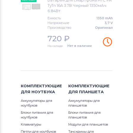
Батарея для смартфона HTC PA
Micromax
TyTn 16A 3.7В Черный 1350мАч
6.84Вт
Аккумуляторы для смартфонов
Емкость
1350 mAh
Напряжение
3,7 V
OPPO
Производство
Оригинал
720
₽
Аккумуляторы для смартфонов
HTC
На складе
Нет в наличии
Аккумуляторы для смартфонов
Microsoft
Аккумуляторы для смартфонов
Prestigio
КОМПЛЕКТУЮЩИЕ
КОМПЛЕКТУЮЩИЕ
Аккумуляторы для смартфонов
ДЛЯ
НОУТБУКА
ДЛЯ
ПЛАНШЕТА
Zopo
Аккумуляторы для
Аккумуляторы для
ноутбуков
планшетов
Аккумуляторы для смартфонов
Блоки питания для
Блоки питания для
INOI
ноутбуков
планшетов
Клавиатуры
Модули для планшетов
Аккумуляторы для смартфонов
ZTE
Петли для ноутбуков
Тачскрины для