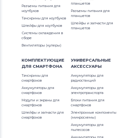
планшетов
Разъемы питания для
Аккумуляторы для смартфонов
ноутбуков
Разъемы питания для
OnePlus
планшетов
Тачскрины для ноутбуков
Шлейфы и запчасти для
Шлейфы для ноутбуков
планшетов
Аккумуляторы для смартфонов
Системы охлаждения в
Аккумуляторы для радиостанций
сборе
Вентиляторы (кулеры)
Аккумуляторы для смартфонов
Philips
КОМПЛЕКТУЮЩИЕ
УНИВЕРСАЛЬНЫЕ
ДЛЯ
СМАРТФОНА
АКСЕССУАРЫ
Аккумуляторы для смартфонов
UMI
Тачскрины для
Аккумуляторы для
смартфонов
радиостанций
Аккумуляторы для смартфонов
Аккумуляторы для
Аккумуляторы для
Lenovo
смартфонов
электротранспорта
Модули и экраны для
Блоки питания для
Аккумуляторы для смартфонов
смартфонов
смартфонов
Motorola
Шлейфы и запчасти для
Электронные компоненты
смартфонов
(микросхемы)
Аккумуляторы для смартфонов
Аккумуляторы для
пылесосов
DOOGEE
Аккумуляторы для