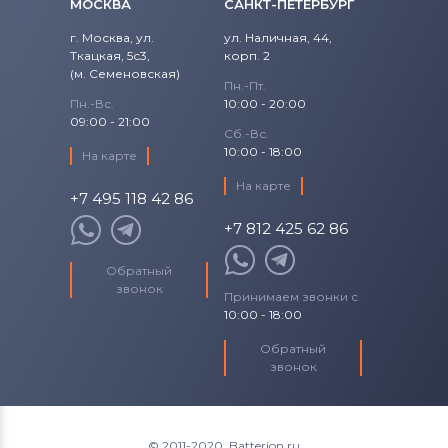
МОСКВА
САНКТ-ПЕТЕРБУРГ
Аккумуляторы для смартфонов
LG
г. Москва, ул.
ул. Наличная, 44,
Ткацкая, 5с3,
корп. 2
Аккумуляторы для смартфонов
(м. Семеновская)
Sony Ericsson
Пн.-Пт.
Пн.-Вс.
10:00 - 20:00
09:00 - 21:00
Аккумуляторы для смартфонов
Сб.-Вс.
Poco
10:00 - 18:00
На карте
На карте
Аккумуляторы для смартфонов
+7 495 118 42 86
Samsung
+7 812 425 62 86
Аккумуляторы для смартфонов
Обратный
Explay
звонок
Принимаем звонки с
10:00 - 18:00
Аккумуляторы для смартфонов
Sony
Обратный
звонок
Аккумуляторы для смартфонов
BQ
Аккумуляторы для смартфонов
© 2011-2020. Batterion.ru