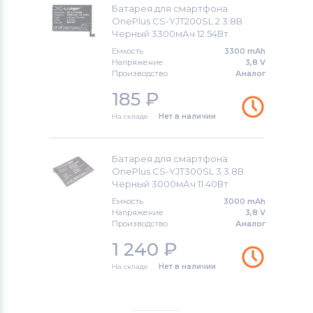
Qtek
Батарея для смартфона
OnePlus CS-YJT200SL 2 3.8В
Черный 3300мАч 12.54Вт
Аккумуляторы для смартфонов
Cameron Sino
Емкость
3300 mAh
Напряжение
3,8 V
Производство
Аналог
Аккумуляторы для смартфонов
185
₽
Huawei
На складе
Нет в наличии
Аккумуляторы для смартфонов
Acer
Аккумуляторы для смартфонов
Батарея для смартфона
OnePlus CS-YJT300SL 3 3.8В
Alcatel
Черный 3000мАч 11.40Вт
Емкость
3000 mAh
Аккумуляторы для смартфонов
Asus
Напряжение
3,8 V
Производство
Аналог
Аккумуляторы для смартфонов
Fly
1 240
₽
Аккумуляторы для смартфонов
Irbis
На складе
Нет в наличии