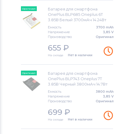
Аккумуляторы для смартфонов
LG
Батарея для смартфона
Оригинал
OnePlus BLP685 Oneplus 6T
Аккумуляторы для смартфонов
3.85В Белый 3700мАч 14.24Вт
Sony Ericsson
Емкость
3700 mAh
Напряжение
3,85 V
Аккумуляторы для смартфонов
Производство
Оригинал
Poco
655
₽
На складе
Нет в наличии
Аккумуляторы для смартфонов
Samsung
Батарея для смартфона
Оригинал
Аккумуляторы для смартфонов
OnePlus BLP743 Oneplus 7T
Explay
3.85В Черный 3800мАч 14.7Вт
Емкость
3800 mAh
Аккумуляторы для смартфонов
Напряжение
3,85 V
Производство
Оригинал
Sony
699
₽
Аккумуляторы для смартфонов
BQ
На складе
Нет в наличии
Аккумуляторы для смартфонов