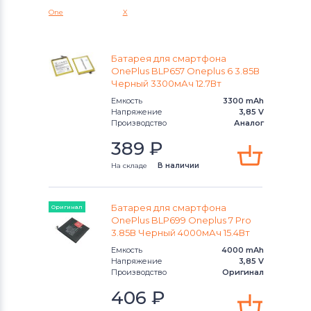
Micromax
One
X
Аккумуляторы для смартфонов
OPPO
Батарея для смартфона
OnePlus BLP657 Oneplus 6 3.85В
Черный 3300мАч 12.7Вт
Аккумуляторы для смартфонов
HTC
Емкость
3300 mAh
Напряжение
3,85 V
Аккумуляторы для смартфонов
Производство
Аналог
Microsoft
389
₽
Аккумуляторы для смартфонов
На складе
В наличии
Prestigio
Батарея для смартфона
Оригинал
Аккумуляторы для смартфонов
OnePlus BLP699 Oneplus 7 Pro
Zopo
3.85В Черный 4000мАч 15.4Вт
Емкость
4000 mAh
Аккумуляторы для смартфонов
Напряжение
3,85 V
INOI
Производство
Оригинал
406
₽
Аккумуляторы для смартфонов
ZTE