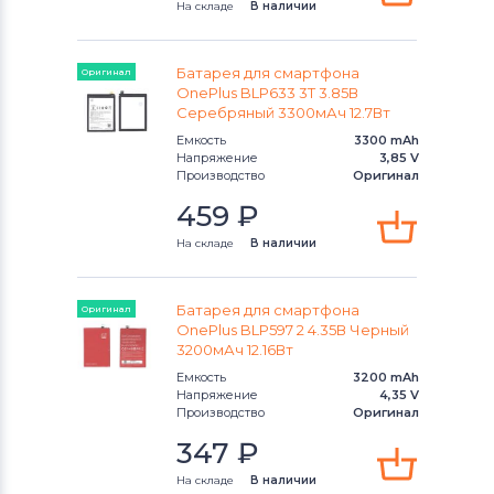
На складе
В наличии
Аккумуляторы для смартфонов
OnePlus
Батарея для смартфона
Оригинал
OnePlus BLP633 3T 3.85В
Аккумуляторы для смартфонов
Серебряный 3300мАч 12.7Вт
Аккумуляторы для радиостанций
Емкость
3300 mAh
Напряжение
3,85 V
Производство
Оригинал
Аккумуляторы для смартфонов
Philips
459
₽
На складе
В наличии
Аккумуляторы для смартфонов
UMI
Аккумуляторы для смартфонов
Батарея для смартфона
Оригинал
Lenovo
OnePlus BLP597 2 4.35В Черный
3200мАч 12.16Вт
Аккумуляторы для смартфонов
Емкость
3200 mAh
Напряжение
4,35 V
Motorola
Производство
Оригинал
347
₽
Аккумуляторы для смартфонов
DOOGEE
На складе
В наличии