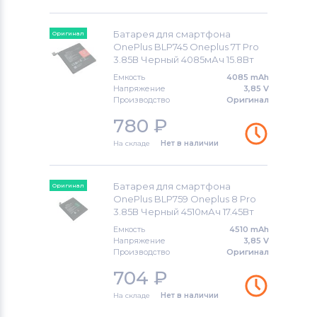
Аккумуляторы для смартфонов
BlackBerry
Батарея для смартфона
Оригинал
OnePlus BLP745 Oneplus 7T Pro
3.85В Черный 4085мАч 15.8Вт
Аккумуляторы для смартфонов
Nubia
Емкость
4085 mAh
Напряжение
3,85 V
Производство
Оригинал
Аккумуляторы для смартфонов
780
₽
Highscreen
На складе
Нет в наличии
Аккумуляторы для смартфонов
Honor
Батарея для смартфона
Оригинал
OnePlus BLP759 Oneplus 8 Pro
Аккумуляторы для смартфонов
3.85В Черный 4510мАч 17.45Вт
Nokia
Емкость
4510 mAh
Напряжение
3,85 V
Аккумуляторы для смартфонов
Vivo
Производство
Оригинал
704
₽
Аккумуляторы для смартфонов
Apple
На складе
Нет в наличии