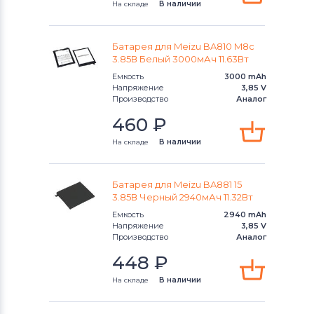
На складе
В наличии
Аккумуляторы для смартфонов
OnePlus
Батарея для Meizu BA810 M8c
3.85В Белый 3000мАч 11.63Вт
Аккумуляторы для смартфонов
Емкость
3000 mAh
Аккумуляторы для радиостанций
Напряжение
3,85 V
Производство
Аналог
Аккумуляторы для смартфонов
460
₽
Philips
На складе
В наличии
Аккумуляторы для смартфонов
UMI
Батарея для Meizu BA881 15
Аккумуляторы для смартфонов
3.85В Черный 2940мАч 11.32Вт
Lenovo
Емкость
2940 mAh
Напряжение
3,85 V
Аккумуляторы для смартфонов
Производство
Аналог
Motorola
448
₽
На складе
В наличии
Аккумуляторы для смартфонов
DOOGEE