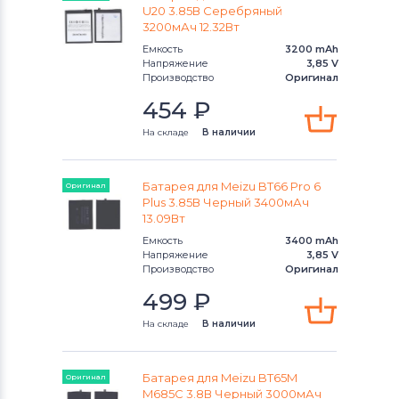
U20 3.85В Серебряный
Аккумуляторы для смартфонов
LG
3200мАч 12.32Вт
Емкость
3200 mAh
Аккумуляторы для смартфонов
Напряжение
3,85 V
Sony Ericsson
Производство
Оригинал
454
₽
Аккумуляторы для смартфонов
Poco
На складе
В наличии
Аккумуляторы для смартфонов
Батарея для Meizu BT66 Pro 6
Оригинал
Samsung
Plus 3.85В Черный 3400мАч
13.09Вт
Аккумуляторы для смартфонов
Емкость
3400 mAh
Explay
Напряжение
3,85 V
Производство
Оригинал
Аккумуляторы для смартфонов
499
₽
Sony
На складе
В наличии
Аккумуляторы для смартфонов
BQ
Батарея для Meizu BT65M
Оригинал
Аккумуляторы для смартфонов
M685C 3.8В Черный 3000мАч