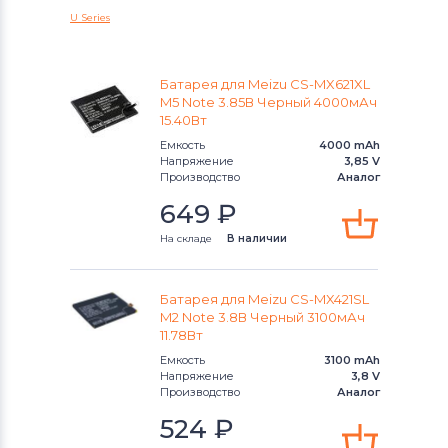
Micromax
U Series
Аккумуляторы для смартфонов
OPPO
Батарея для Meizu CS-MX621XL
M5 Note 3.85В Черный 4000мАч
15.40Вт
Аккумуляторы для смартфонов
HTC
Емкость
4000 mAh
Напряжение
3,85 V
Аккумуляторы для смартфонов
Производство
Аналог
Microsoft
649
₽
Аккумуляторы для смартфонов
На складе
В наличии
Prestigio
Батарея для Meizu CS-MX421SL
Аккумуляторы для смартфонов
M2 Note 3.8В Черный 3100мАч
Zopo
11.78Вт
Емкость
3100 mAh
Аккумуляторы для смартфонов
Напряжение
3,8 V
INOI
Производство
Аналог
524
₽
Аккумуляторы для смартфонов
ZTE