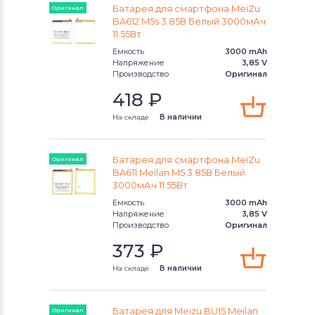
Батарея для смартфона MeiZu
Оригинал
Аккумуляторы для смартфонов
BA612 M5s 3.85В Белый 3000мАч
BlackBerry
11.55Вт
Емкость
3000 mAh
Аккумуляторы для смартфонов
Напряжение
3,85 V
Производство
Оригинал
Nubia
418
₽
Аккумуляторы для смартфонов
На складе
В наличии
Highscreen
Аккумуляторы для смартфонов
Батарея для смартфона MeiZu
Оригинал
Honor
BA611 Meilan M5 3.85В Белый
3000мАч 11.55Вт
Аккумуляторы для смартфонов
Емкость
3000 mAh
Напряжение
3,85 V
Nokia
Производство
Оригинал
373
₽
Аккумуляторы для смартфонов
Vivo
На складе
В наличии
Аккумуляторы для смартфонов
Apple
Батарея для Meizu BU15 Meilan
Оригинал