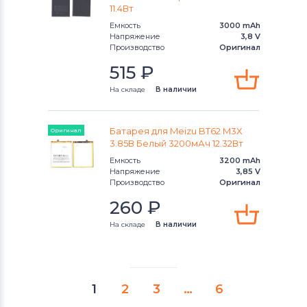
Qtek
11.4Вт
Емкость
3000 mAh
Аккумуляторы для смартфонов
Напряжение
3,8 V
Производство
Оригинал
Cameron Sino
515
₽
Аккумуляторы для смартфонов
На складе
В наличии
Huawei
Аккумуляторы для смартфонов
Acer
Батарея для Meizu BT62 M3X
Оригинал
3.85В Белый 3200мАч 12.32Вт
Аккумуляторы для смартфонов
Емкость
3200 mAh
Alcatel
Напряжение
3,85 V
Производство
Оригинал
Аккумуляторы для смартфонов
Asus
260
₽
На складе
В наличии
Аккумуляторы для смартфонов
Fly
Аккумуляторы для смартфонов
Irbis
1
2
3
…
6