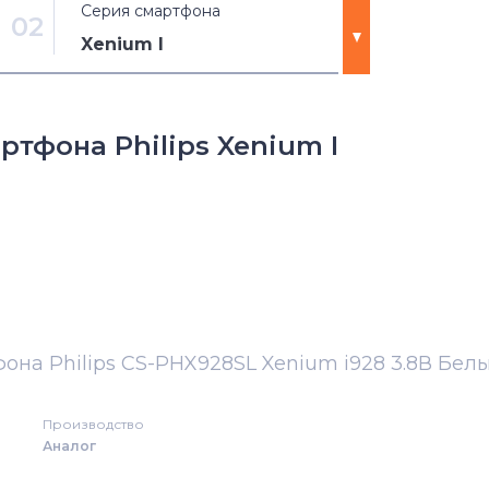
Серия смартфона
02
Xenium I
T
тфона Philips Xenium I
T8566
W
W Series
Xenium
она Philips CS-PHX928SL Xenium i928 3.8В Бел
Xenium CTX
Производство
Xenium I
Аналог