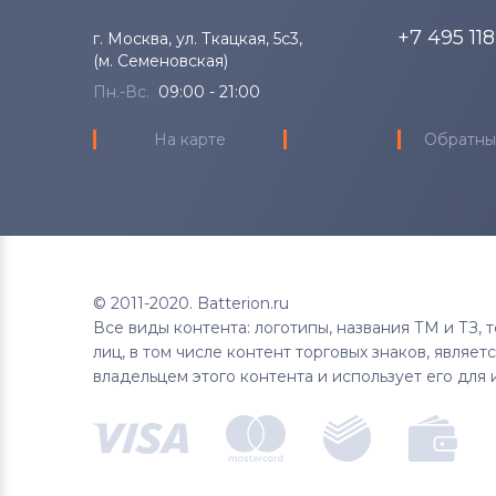
BlackBerry
+7 495 11
г. Москва, ул. Ткацкая, 5с3,
Аккумуляторы для смартфонов
(м. Семеновская)
Nubia
Пн.-Вс.
09:00 - 21:00
Аккумуляторы для смартфонов
На карте
Обратны
Highscreen
Аккумуляторы для смартфонов
Honor
Аккумуляторы для смартфонов
© 2011-2020. Batterion.ru
Nokia
Все виды контента: логотипы, названия ТМ и ТЗ,
лиц, в том числе контент торговых знаков, являе
Аккумуляторы для смартфонов
владельцем этого контента и использует его для 
Vivo
Все бренды