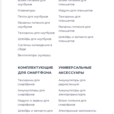
Блоки питания для
Блоки питания для
3
ноутбуков
планшетов
Аккумуляторы для смартфонов
Клавиатуры
Модули для планшетов
OnePlus
Петли для ноутбуков
Тачскрины для
планшетов
Разъемы питания для
Аккумуляторы для смартфонов
ноутбуков
Разъемы питания для
Аккумуляторы для радиостанций
планшетов
Тачскрины для ноутбуков
Шлейфы и запчасти для
Шлейфы для ноутбуков
Аккумуляторы для смартфонов
планшетов
Системы охлаждения в
Philips
сборе
Вентиляторы (кулеры)
Аккумуляторы для смартфонов
UMI
КОМПЛЕКТУЮЩИЕ
УНИВЕРСАЛЬНЫЕ
Аккумуляторы для смартфонов
ДЛЯ
СМАРТФОНА
АКСЕССУАРЫ
Lenovo
Тачскрины для
Аккумуляторы для
смартфонов
радиостанций
Аккумуляторы для смартфонов
Аккумуляторы для
Аккумуляторы для
Motorola
смартфонов
электротранспорта
Модули и экраны для
Блоки питания для
Аккумуляторы для смартфонов
смартфонов
смартфонов
DOOGEE
Шлейфы и запчасти для
Электронные компоненты