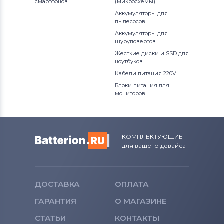
смартфонов
(микросхемы)
Аккумуляторы для смартфонов
Аккумуляторы для
BlackBerry
пылесосов
Аккумуляторы для
шуруповертов
Аккумуляторы для смартфонов
Жесткие диски и SSD для
Nubia
ноутбуков
Кабели питания 220V
Аккумуляторы для смартфонов
Блоки питания для
Highscreen
мониторов
Аккумуляторы для смартфонов
Honor
КОМПЛЕКТУЮЩИЕ
Аккумуляторы для смартфонов
для вашего девайса
Nokia
Аккумуляторы для смартфонов
Vivo
ДОСТАВКА
ОПЛАТА
Все бренды
ГАРАНТИЯ
О МАГАЗИНЕ
Аккумуляторы для смартфонов
СТАТЬИ
КОНТАКТЫ