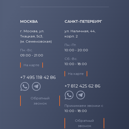
Apple
Аккумуляторы для смартфонов
LG
МОСКВА
САНКТ-ПЕТЕРБУРГ
Аккумуляторы для смартфонов
г. Москва, ул.
ул. Наличная, 44,
Sony Ericsson
Ткацкая, 5с3,
корп. 2
(м. Семеновская)
Аккумуляторы для смартфонов
Пн.-Пт.
Пн.-Вс.
10:00 - 20:00
Poco
09:00 - 21:00
Сб.-Вс.
Аккумуляторы для смартфонов
10:00 - 18:00
На карте
Samsung
На карте
+7 495 118 42 86
Аккумуляторы для смартфонов
+7 812 425 62 86
Explay
Обратный
Аккумуляторы для смартфонов
звонок
Принимаем звонки с
Sony
10:00 - 18:00
Аккумуляторы для смартфонов
BQ
Обратный
звонок