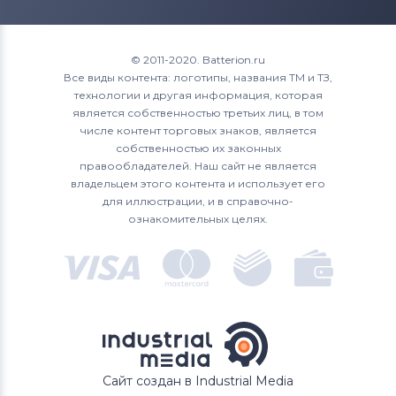
Аккумуляторы для смартфонов
Qtek
© 2011-2020. Batterion.ru
Аккумуляторы для смартфонов
Все виды контента: логотипы, названия ТМ и ТЗ,
Cameron Sino
технологии и другая информация, которая
является собственностью третьих лиц, в том
Аккумуляторы для смартфонов
числе контент торговых знаков, является
Huawei
собственностью их законных
правообладателей. Наш сайт не является
владельцем этого контента и использует его
Аккумуляторы для смартфонов
Acer
для иллюстрации, и в справочно-
ознакомительных целях.
Аккумуляторы для смартфонов
Alcatel
Аккумуляторы для смартфонов
Asus
Аккумуляторы для смартфонов
Fly
Аккумуляторы для смартфонов
Irbis
Сайт создан в Industrial Media