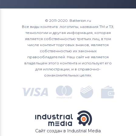
Аккумуляторы для смартфонов
Qtek
© 2011-2020. Batterion.ru
Аккумуляторы для смартфонов
Все виды контента: логотипы, названия ТМ и ТЗ,
Cameron Sino
технологии и другая информация, которая
является собственностью третьих лиц, в том
Аккумуляторы для смартфонов
числе контент торговых знаков, является
Huawei
собственностью их законных
правообладателей. Наш сайт не является
владельцем этого контента и использует его
Аккумуляторы для смартфонов
Acer
для иллюстрации, и в справочно-
ознакомительных целях.
Аккумуляторы для смартфонов
Alcatel
Аккумуляторы для смартфонов
Asus
Аккумуляторы для смартфонов
Fly
Аккумуляторы для смартфонов
Irbis
Сайт создан в Industrial Media