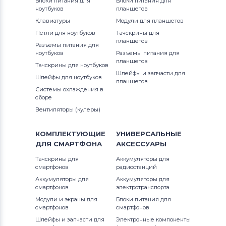
Блоки питания для
Блоки питания для
3
ноутбуков
планшетов
Аккумуляторы для смартфонов
Клавиатуры
Модули для планшетов
OnePlus
Петли для ноутбуков
Тачскрины для
планшетов
Разъемы питания для
Аккумуляторы для смартфонов
ноутбуков
Разъемы питания для
Аккумуляторы для радиостанций
планшетов
Тачскрины для ноутбуков
Шлейфы и запчасти для
Шлейфы для ноутбуков
Аккумуляторы для смартфонов
планшетов
Системы охлаждения в
Philips
сборе
Вентиляторы (кулеры)
Аккумуляторы для смартфонов
UMI
КОМПЛЕКТУЮЩИЕ
УНИВЕРСАЛЬНЫЕ
Аккумуляторы для смартфонов
ДЛЯ
СМАРТФОНА
АКСЕССУАРЫ
Lenovo
Тачскрины для
Аккумуляторы для
смартфонов
радиостанций
Аккумуляторы для смартфонов
Аккумуляторы для
Аккумуляторы для
Motorola
смартфонов
электротранспорта
Модули и экраны для
Блоки питания для
Аккумуляторы для смартфонов
смартфонов
смартфонов
DOOGEE
Шлейфы и запчасти для
Электронные компоненты