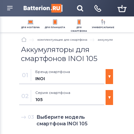
название устройства, модель или серию
ДЛЯ
НОУТБУКА
ДЛЯ
ПЛАНШЕТА
ДЛЯ
УНИВЕРСАЛЬНЫЕ
СМАРТФОНА
комплектующие для смартфона
аккумуляторы для см
Аккумуляторы для
Аккумуляторы для
Тачскрины для
Аккумуляторы для
Блоки питания для
Блоки питания для
Аккумуляторы для
Аккумуляторы для
ноутбуков
планшетов
смартфонов
радиостанций
ноутбуков
планшетов
смартфонов
электротранспорта
Аккумуляторы для
Клавиатуры
Модули для планшетов
Модули и экраны для
Блоки питания для
Петли для ноутбуков
Тачскрины для
Шлейфы и запчасти для
Электронные компоненты
смартфонов INOI 105
смартфонов
смартфонов
планшетов
смартфонов
(микросхемы)
Разъемы питания для
Тачскрины для ноутбуков
ноутбуков
Разъемы питания для
Аккумуляторы для
Шлейфы и запчасти для
Аккумуляторы для
Бренд смартфона
планшетов
пылесосов
планшетов
шуруповертов
01
Шлейфы для ноутбуков
Системы охлаждения в
INOI
Жесткие диски и SSD для
сборе
Кабели питания 220V
ноутбуков
Вентиляторы (кулеры)
Аккумуляторы для смартфонов
Серия смартфона
02
Блоки питания для
Xiaomi
105
мониторов
Аккумуляторы для смартфонов
103B
03
Выберите модель
Meizu
смартфона INOI 105
104
Аккумуляторы для смартфонов