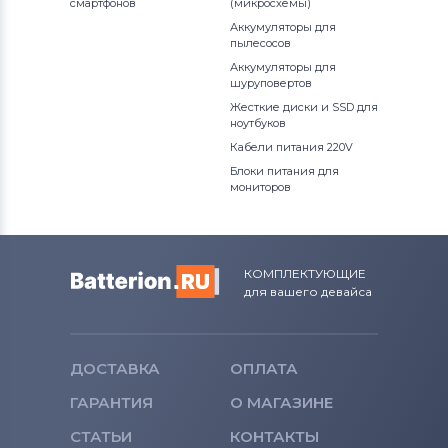
смартфонов
(микросхемы)
Аккумуляторы для смартфонов
Аккумуляторы для
BlackBerry
пылесосов
Аккумуляторы для
шуруповертов
Аккумуляторы для смартфонов
Жесткие диски и SSD для
Nubia
ноутбуков
Кабели питания 220V
Аккумуляторы для смартфонов
Блоки питания для
Highscreen
мониторов
Аккумуляторы для смартфонов
Honor
КОМПЛЕКТУЮЩИЕ
Аккумуляторы для смартфонов
для вашего девайса
Nokia
Аккумуляторы для смартфонов
Vivo
ДОСТАВКА
ОПЛАТА
Все бренды
ГАРАНТИЯ
О МАГАЗИНЕ
Аккумуляторы для смартфонов
СТАТЬИ
КОНТАКТЫ