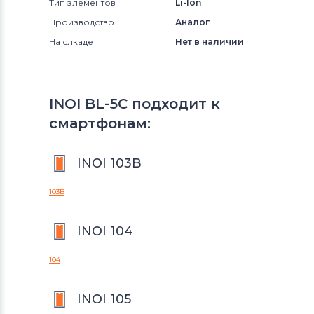
Тип элементов
Li-Ion
Производство
Аналог
На слкаде
Нет в наличии
INOI BL-5C подходит к
смартфонам:
INOI 103B
103B
INOI 104
104
INOI 105