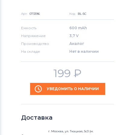
Арт:
073396
Код:
BL-5C
Емкость
600 mAh
Напряжение
3,7 V
Производство
Аналог
На складе
Нет в наличии
199
₽
УВЕДОМИТЬ О НАЛИЧИИ
Доставка
г. Москва, ул. Ткацкая, 5с3 (м.