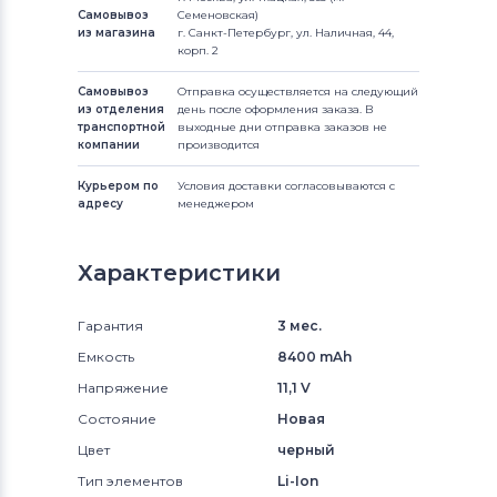
Самовывоз
Семеновская)
из магазина
г. Санкт-Петербург, ул. Наличная, 44,
корп. 2
Самовывоз
Отправка осуществляется на следующий
из отделения
день после оформления заказа. В
транспортной
выходные дни отправка заказов не
компании
производится
Курьером по
Условия доставки согласовываются с
адресу
менеджером
Характеристики
Гарантия
3 мес.
Емкость
8400 mAh
Напряжение
11,1 V
Состояние
Новая
Цвет
черный
Тип элементов
Li-Ion