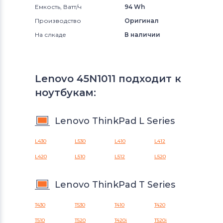
Емкость, Ватт/ч
94 Wh
Производство
Оригинал
На слкаде
В наличии
Lenovo 45N1011 подходит к
ноутбукам:
Lenovo ThinkPad L Series
L430
L530
L410
L412
L420
L510
L512
L520
Lenovo ThinkPad T Series
T430
T530
T410
T420
T510
T520
T420i
T520i