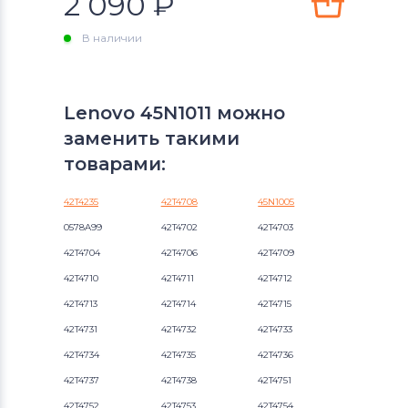
2 090
₽
В наличии
Lenovo 45N1011 можно
заменить такими
товарами:
42T4235
42T4708
45N1005
0578A99
42T4702
42T4703
42T4704
42T4706
42T4709
42T4710
42T4711
42T4712
42T4713
42T4714
42T4715
42T4731
42T4732
42T4733
42T4734
42T4735
42T4736
42T4737
42T4738
42T4751
42T4752
42T4753
42T4754