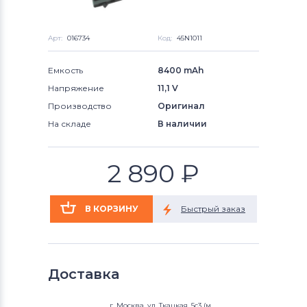
Арт:
016734
Код:
45N1011
Емкость
8400 mAh
Напряжение
11,1 V
Производство
Оригинал
На складе
В наличии
2 890
₽
Доставка
г. Москва, ул. Ткацкая, 5с3 (м.