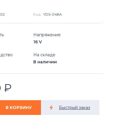
502
Код:
YDS-048A
ть
Напряжение
16 V
дство
На складе
В наличии
0
₽