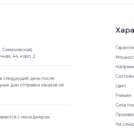
Хара
Гаранти
(м. Семеновская)
чная, 44, корп. 2
Мощнос
Напряж
Состоян
на следующий день после
дные дни отправка заказов не
Цвет
Разъем
Сила то
Произво
вываются с менеджером
На слка