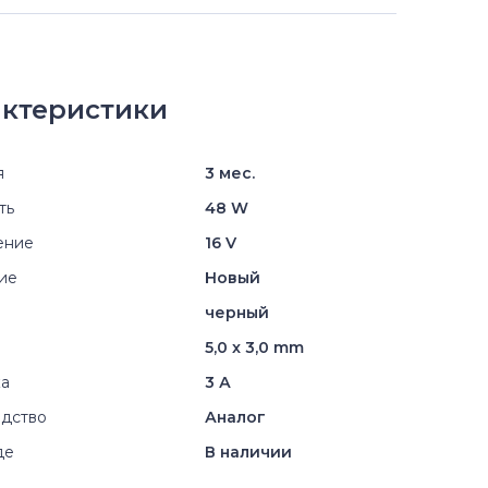
ктеристики
я
3 мес.
ть
48 W
ение
16 V
ие
Новый
черный
5,0 x 3,0 mm
ка
3 А
дство
Аналог
де
В наличии