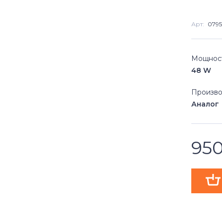
Арт:
079
Мощнос
48 W
Произво
Аналог
95