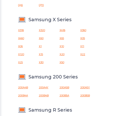
Q45
Q70
Samsung X Series
X318
X320
X418
X360
X460
X60
X65
X05
X06
X1
X10
X11
X120
X15
X20
X22
X25
X30
X50
Samsung 200 Series
200A4B
200A4Y
200A5B
200A5Y
200B4A
200B4B
200B5A
200B5B
Samsung R Series