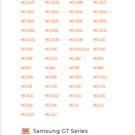
NP-R470
NP-R478
NP-R480
NP-R517
NP-R519
NP-R520
NP-R522
NP-R523
NP-R525
NP-R528
NP-R530
NP-R540
NP-R580
NP-R590
NP-R620
NP-R719
NP-R720
NP-R730
NP-R780
NP-P50
NP-P60
NP-R40
NP-R40 Plus
NP-R45
NP-R65
NP-R70
NP-X60
NP370
NP670
NP680
NP780
NP880
NP-M50
NP-M55
NP-M70
NP-Q1EX
NP-Q35
NP-Q40
NP-Q45
NP-Q70
NP-R20
NP-R20F
NP-R25
NP-R50
NP-R55
NP-X06
NP-X1
NP-X11
NP-X120
NP-X22
Samsung GT Series