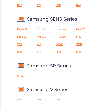
P25
P30
P35
P40
Samsung SENS Series
Pro 500
Pro 522
Pro 523
Pro 524
Pro 525
Pro 680
Pro 850
M40
X05
X10
X10P
X15P
X20
X25
X30
X50
Samsung SP Series
SP28
Samsung V Series
V20
V25
V30