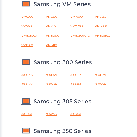
Samsung VM Series
VM6000
VM6300
VM7000
VM7550
VM7600
VM7650
VM7700
VM8000
VM8080cXT
VM8090cT
VM8090cXTD
VM8095cX
VM8100
VM8110
Samsung 300 Series
300E4A
300E5A
300E5Z
300E7A
300E7Z
300V3A
300V4A
300V5A
Samsung 305 Series
305E5A
305V4A
305V5A
Samsung 350 Series