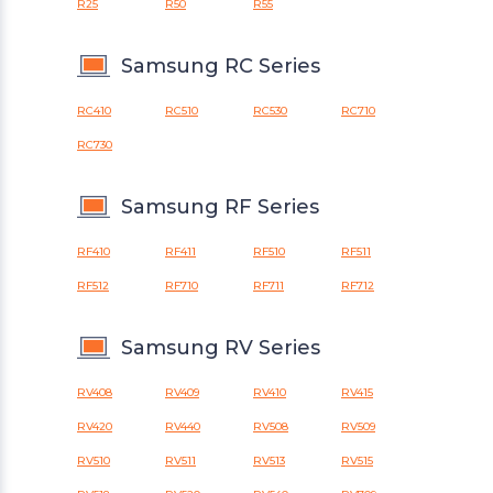
R25
R50
R55
Samsung RC Series
RC410
RC510
RC530
RC710
RC730
Samsung RF Series
RF410
RF411
RF510
RF511
RF512
RF710
RF711
RF712
Samsung RV Series
RV408
RV409
RV410
RV415
RV420
RV440
RV508
RV509
RV510
RV511
RV513
RV515