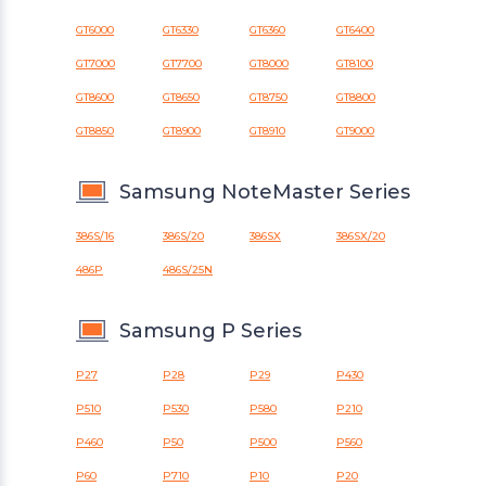
GT6000
GT6330
GT6360
GT6400
GT7000
GT7700
GT8000
GT8100
GT8600
GT8650
GT8750
GT8800
GT8850
GT8900
GT8910
GT9000
Samsung NoteMaster Series
386S/16
386S/20
386SX
386SX/20
486P
486S/25N
Samsung P Series
P27
P28
P29
P430
P510
P530
P580
P210
P460
P50
P500
P560
P60
P710
P10
P20