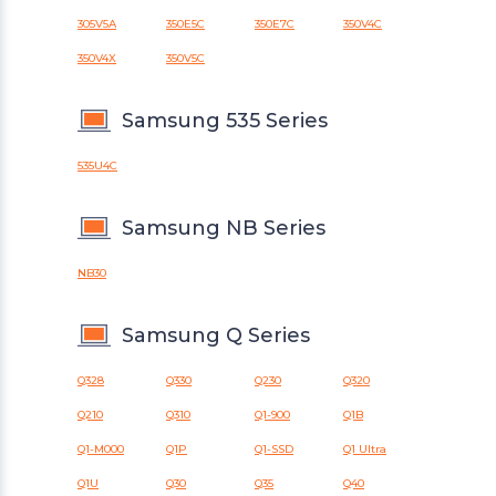
305V5A
350E5C
350E7C
350V4C
350V4X
350V5C
Samsung 535 Series
535U4C
Samsung NB Series
NB30
Samsung Q Series
Q328
Q330
Q230
Q320
Q210
Q310
Q1-900
Q1B
Q1-M000
Q1P
Q1-SSD
Q1 Ultra
Q1U
Q30
Q35
Q40