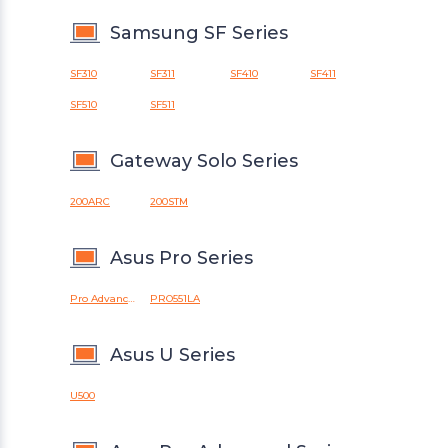
Samsung SF Series
SF310
SF311
SF410
SF411
SF510
SF511
Gateway Solo Series
200ARC
200STM
Asus Pro Series
Pro Advanced BU201LA
PRO551LA
Asus U Series
U500