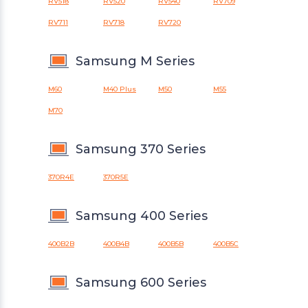
RV518
RV520
RV540
RV709
RV711
RV718
RV720
Samsung M Series
M60
M40 Plus
M50
M55
M70
Samsung 370 Series
370R4E
370R5E
Samsung 400 Series
400B2B
400B4B
400B5B
400B5C
Samsung 600 Series