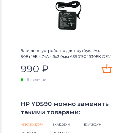
Зарядное устройство для ноутбука Asus
90Вт 19В 4.74A 4.5x3.0мм AS901904530FK OEM
990
₽
В наличии
HP YDS90 можно заменить
такими товарами:
AS901904530FK
EXA1202XH
EXA1202YH
PA-1900-30
PA-1900-42