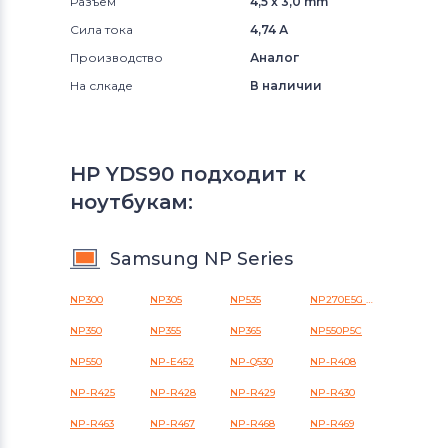
Разъем
4,5 x 3,0 mm
Сила тока
4,74 А
Производство
Аналог
На слкаде
В наличии
HP YDS90 подходит к
ноутбукам:
Samsung NP Series
NP300
NP305
NP535
NP270E5G ATIV Book 2
NP350
NP355
NP365
NP550P5C
NP550
NP-E452
NP-Q530
NP-R408
NP-R425
NP-R428
NP-R429
NP-R430
NP-R463
NP-R467
NP-R468
NP-R469