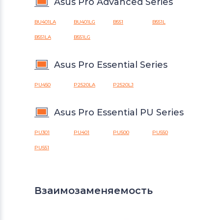
Asus Pro Advanced Series
BU401LA
BU401LG
B551
B551L
B551LA
B551LG
Asus Pro Essential Series
PU450
P2520LA
P2520LJ
Asus Pro Essential PU Series
PU301
PU401
PU500
PU550
PU551
Взаимозаменяемость