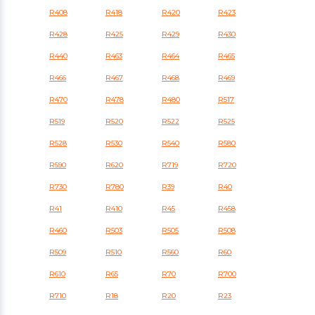
R408
R418
R420
R423
R428
R425
R429
R430
R440
R463
R464
R465
R466
R467
R468
R469
R470
R478
R480
R517
R519
R520
R522
R525
R528
R530
R540
R580
R590
R620
R719
R720
R730
R780
R39
R40
R41
R410
R45
R458
R460
R503
R505
R508
R509
R510
R560
R60
R610
R65
R70
R700
R710
R18
R20
R23