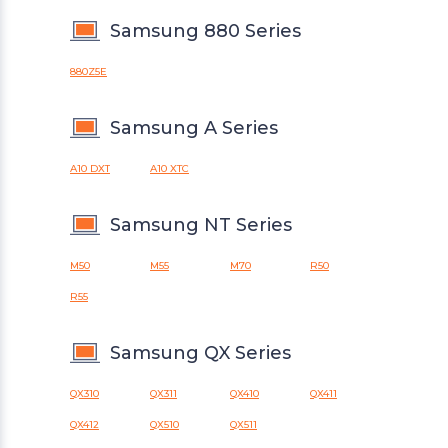
Samsung 880 Series
880Z5E
Samsung A Series
A10 DXT
A10 XTC
Samsung NT Series
M50
M55
M70
R50
R55
Samsung QX Series
QX310
QX311
QX410
QX411
QX412
QX510
QX511