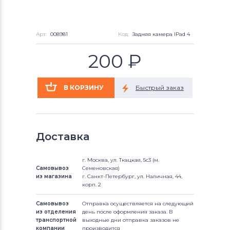
Арт:
008981
Код:
Задняя камера IPad 4
200
₽
Доставка
г. Москва, ул. Ткацкая, 5с3 (м.
Самовывоз
Семеновская)
из магазина
г. Санкт-Петербург, ул. Наличная, 44,
корп. 2
Самовывоз
Отправка осуществляется на следующий
из отделения
день после оформления заказа. В
транспортной
выходные дни отправка заказов не
компании
производится