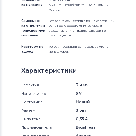
из магазина
г. Санкт-Петербург, ул. Наличная, 44,
корп. 2
Самовывоз
Отправка осуществляется на следующий
из отделения
день после оформления заказа. В
транспортной
выходные дни отправка заказов не
компании
производится
Курьером по
Условия доставки согласовываются с
адресу
менеджером
Характеристики
Гарантия
3 мес.
Напряжение
5 V
Состояние
Новый
Разъем
3 pin
Сила тока
0,35 А
Производитель
Brushless
Производство
Аналог