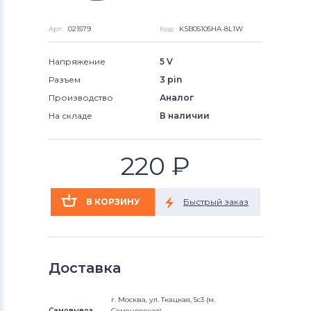
Арт:
021579
Код:
KSB05105HA-8L1W
Напряжение
5 V
Разъем
3 pin
Производство
Аналог
На складе
В наличии
220
₽
Доставка
г. Москва, ул. Ткацкая, 5с3 (м.
Самовывоз
Семеновская)