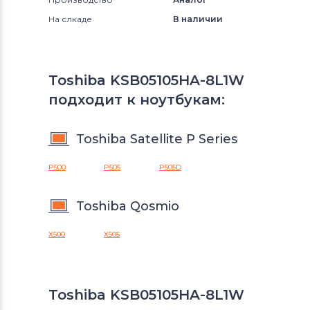
На слкаде
В наличии
Toshiba KSB05105HA-8L1W
подходит к ноутбукам:
Toshiba Satellite P Series
P500
P505
P505D
Toshiba Qosmio
X500
X505
Toshiba KSB05105HA-8L1W