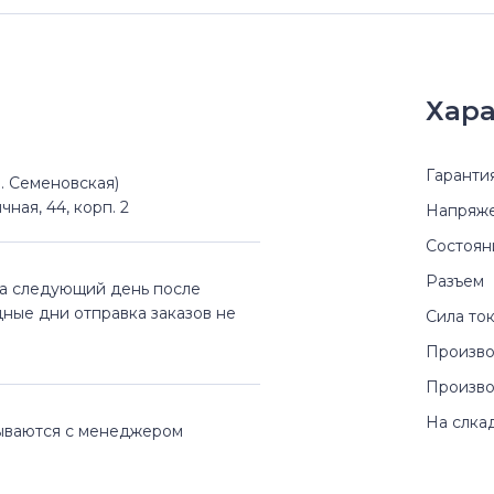
Хара
Гаранти
(м. Семеновская)
чная, 44, корп. 2
Напряж
Состоян
Разъем
на следующий день после
дные дни отправка заказов не
Сила то
Произво
Произво
На слка
вываются с менеджером