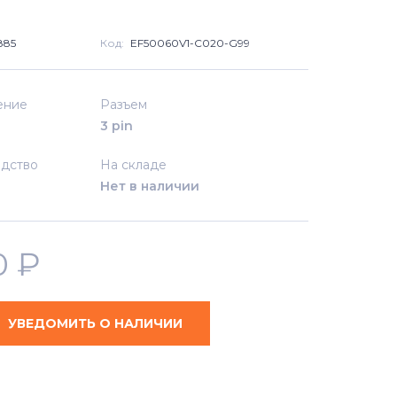
885
Код:
EF50060V1-C020-G99
ение
Разъем
3 pin
дство
На складе
Нет в наличии
0
₽
УВЕДОМИТЬ О НАЛИЧИИ