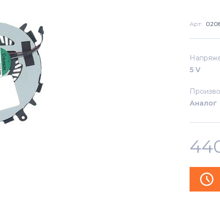
Арт:
020
Напряж
5 V
Произво
Аналог
44