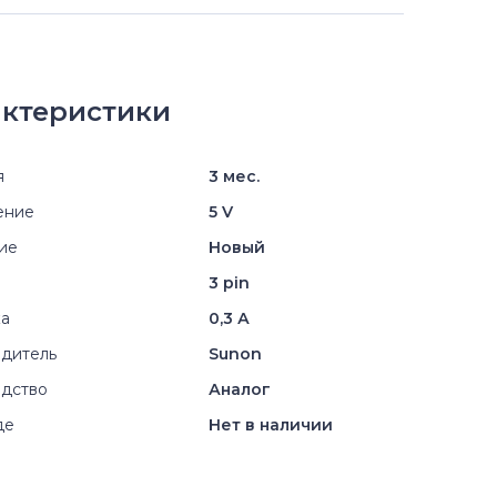
ктеристики
я
3 мес.
ение
5 V
ие
Новый
3 pin
ка
0,3 А
дитель
Sunon
дство
Аналог
де
Нет в наличии