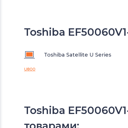
Toshiba EF50060V1
Toshiba Satellite U Series
U800
Toshiba EF50060V
товарами: