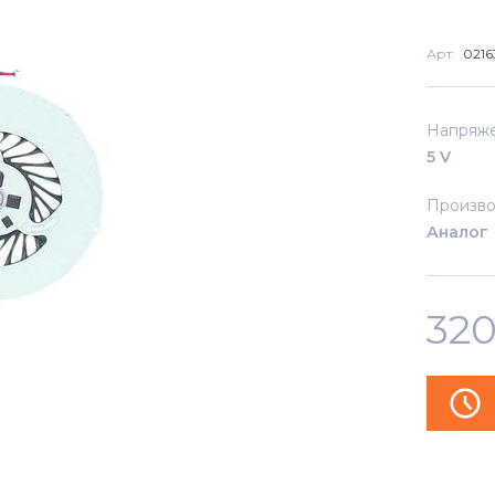
Арт:
0216
Напряж
5 V
Произво
Аналог
32