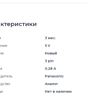
ктеристики
я
3 мес.
ение
5 V
ие
Новый
3 pin
ка
0,28 А
дитель
Panasonic
дство
Аналог
де
Нет в наличии