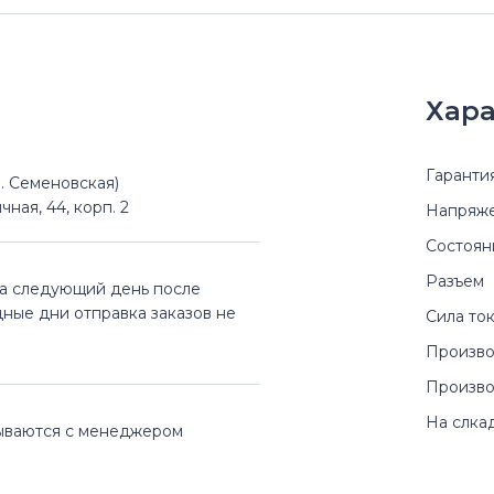
Хара
Гаранти
(м. Семеновская)
чная, 44, корп. 2
Напряж
Состоян
Разъем
на следующий день после
дные дни отправка заказов не
Сила то
Произво
Произво
На слка
вываются с менеджером