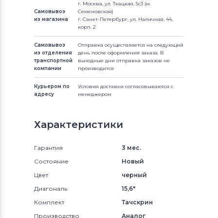
г. Москва, ул. Ткацкая, 5с3 (м.
Самовывоз
Семеновская)
из магазина
г. Санкт-Петербург, ул. Наличная, 44,
корп. 2
Самовывоз
Отправка осуществляется на следующий
из отделения
день после оформления заказа. В
транспортной
выходные дни отправка заказов не
компании
производится
Курьером по
Условия доставки согласовываются с
адресу
менеджером
Характеристики
Гарантия
3 мес.
Состояние
Новый
Цвет
черный
Диагональ
15,6"
Комплект
Тачскрин
Производство
Аналог