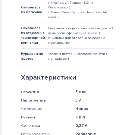
г. Москва, ул. Ткацкая, 5с3 (м.
Самовывоз
Семеновская)
из магазина
г. Санкт-Петербург, ул. Наличная, 44,
корп. 2
Самовывоз
Отправка осуществляется на следующий
из отделения
день после оформления заказа. В
транспортной
выходные дни отправка заказов не
компании
производится
Курьером по
Условия доставки согласовываются с
адресу
менеджером
Характеристики
Гарантия
3 мес.
Напряжение
5 V
Состояние
Новая
Разъем
3 pin
Сила тока
0,27 А
Производитель
Panasonic