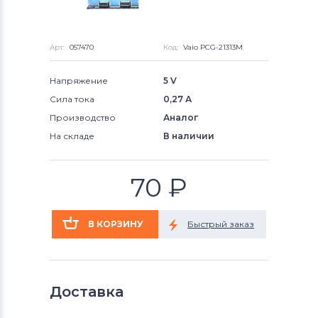
Арт:
057470
Код:
Vaio PCG-21313M
Напряжение
5 V
Сила тока
0,27 А
Производство
Аналог
На складе
В наличии
70
₽
Доставка