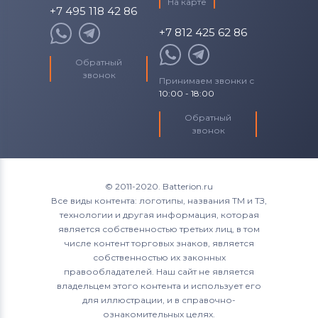
На карте
+7 495 118 42 86
+7 812 425 62 86
Обратный
звонок
Принимаем звонки с
10:00 - 18:00
Обратный
звонок
© 2011-2020. Batterion.ru
Все виды контента: логотипы, названия ТМ и ТЗ,
технологии и другая информация, которая
является собственностью третьих лиц, в том
числе контент торговых знаков, является
собственностью их законных
правообладателей. Наш сайт не является
владельцем этого контента и использует его
для иллюстрации, и в справочно-
ознакомительных целях.