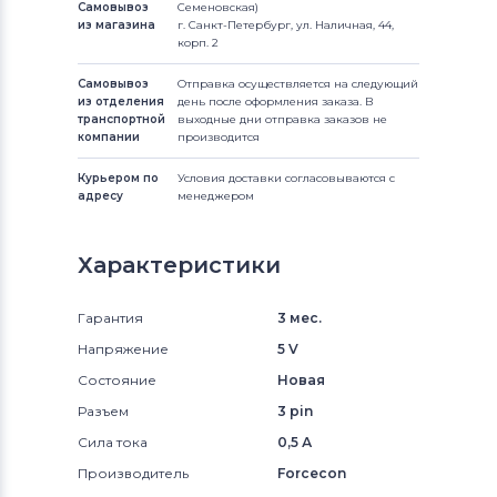
Самовывоз
Семеновская)
из магазина
г. Санкт-Петербург, ул. Наличная, 44,
корп. 2
Самовывоз
Отправка осуществляется на следующий
из отделения
день после оформления заказа. В
транспортной
выходные дни отправка заказов не
компании
производится
Курьером по
Условия доставки согласовываются с
адресу
менеджером
Характеристики
Гарантия
3 мес.
Напряжение
5 V
Состояние
Новая
Разъем
3 pin
Сила тока
0,5 А
Производитель
Forcecon