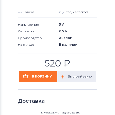
Арт:
060482
Код:
X20, NP-X20K001
Напряжение
5 V
Сила тока
0,5 А
Производство
Аналог
На складе
В наличии
520
₽
Доставка
г. Москва, ул. Ткацкая, 5с3 (м.