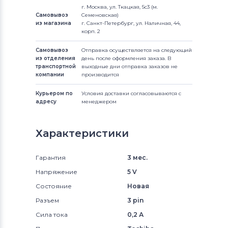
г. Москва, ул. Ткацкая, 5с3 (м.
Самовывоз
Семеновская)
из магазина
г. Санкт-Петербург, ул. Наличная, 44,
корп. 2
Самовывоз
Отправка осуществляется на следующий
из отделения
день после оформления заказа. В
транспортной
выходные дни отправка заказов не
компании
производится
Курьером по
Условия доставки согласовываются с
адресу
менеджером
Характеристики
Гарантия
3 мес.
Напряжение
5 V
Состояние
Новая
Разъем
3 pin
Сила тока
0,2 А