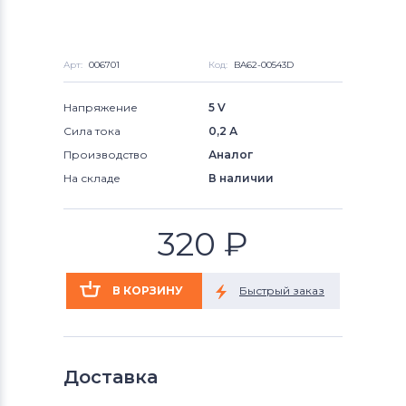
Арт:
006701
Код:
BA62-00543D
Напряжение
5 V
Сила тока
0,2 А
Производство
Аналог
На складе
В наличии
320
₽
Доставка