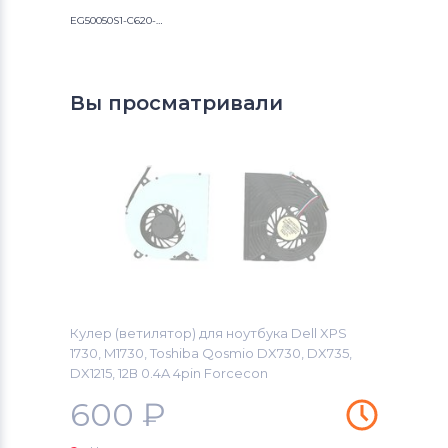
EG50050S1-C620-S9A
Вы просматривали
Кулер (ветилятор) для ноутбука Dell XPS
1730, M1730, Toshiba Qosmio DX730, DX735,
DX1215, 12В 0.4A 4pin Forcecon
600
₽