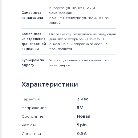
г. Москва, ул. Ткацкая, 5с3 (м.
Самовывоз
Семеновская)
из магазина
г. Санкт-Петербург, ул. Наличная, 44,
корп. 2
Самовывоз
Отправка осуществляется на следующий
из отделения
день после оформления заказа. В
транспортной
выходные дни отправка заказов не
компании
производится
Курьером по
Условия доставки согласовываются с
адресу
менеджером
Характеристики
Гарантия
3 мес.
Напряжение
5 V
Состояние
Новая
Разъем
5 pin
Сила тока
0,5 А